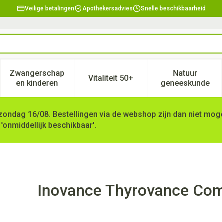
Veilige betalingen
Apothekersadvies
Snelle beschikbaarheid
Zwangerschap
Natuur
Vitaliteit 50+
, verzorging en hygiëne categorie
enu voor Dieet, voeding en vitamines categorie
Toon submenu voor Zwangerschap en kinderen ca
Toon submenu voor Vitaliteit 
Toon subm
en kinderen
geneeskunde
zondag 16/08. Bestellingen via de webshop zijn dan niet mogel
 'onmiddellijk beschikbaar'.
90
Inovance Thyrovance Co