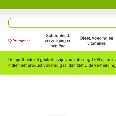
Ga naar de inhoud
Product, merk, categorie...
Schoonheid,
Dieet, voeding en
verzorging en
Promoties
Toon submenu voor Schoonheid
Toon subm
vitamines
hygiëne
De apotheek zal gesloten zijn van zaterdag 1/08 en met 
Indien het product voorradig is, dan ziet U de vermelding
Inovance Thyrovance Comp 