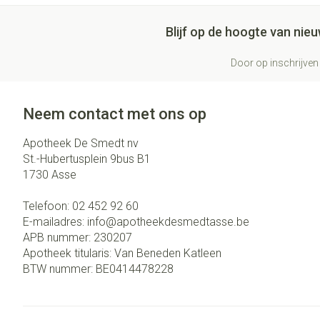
Blijf op de hoogte van ni
Door op inschrijven 
Neem contact met ons op
Apotheek De Smedt nv
St.-Hubertusplein 9bus B1
1730
Asse
Telefoon:
02 452 92 60
E-mailadres:
info@
apotheekdesmedtasse.be
APB nummer:
230207
Apotheek titularis:
Van Beneden Katleen
BTW nummer:
BE0414478228