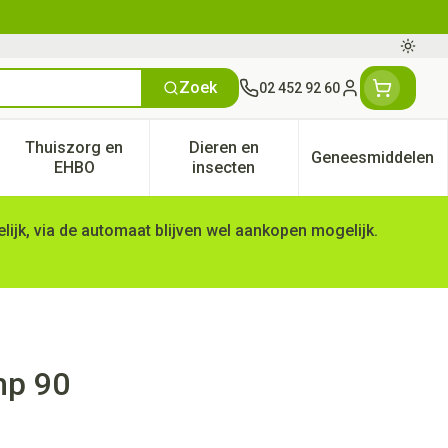
Oversc
Zoek
02 452 92 60
Klant menu
Thuiszorg en
Dieren en
Geneesmiddelen
tegorie
50+ categorie
enu voor Natuur geneeskunde categorie
Toon submenu voor Thuiszorg en EHBO categorie
Toon submenu voor Dieren en 
Toon subm
EHBO
insecten
ijk, via de automaat blijven wel aankopen mogelijk.
mp 90