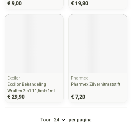
€ 9,00
€ 19,80
Excilor
Pharmex
Excilor Behandeling
Pharmex Zilvernitraatstift
Wratten 2in1 11,5ml+1ml
€ 29,90
€ 7,20
Toon
per pagina
Pagina's