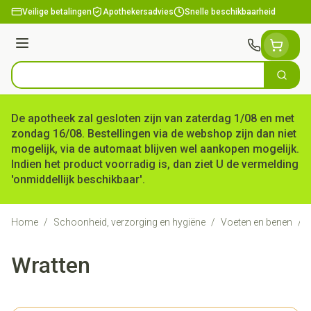
Ga naar de inhoud
Veilige betalingen
Apothekersadvies
Snelle beschikbaarheid
Menu
Zoek
Product, merk, categorie...
De apotheek zal gesloten zijn van zaterdag 1/08 en met
zondag 16/08. Bestellingen via de webshop zijn dan niet
mogelijk, via de automaat blijven wel aankopen mogelijk.
Indien het product voorradig is, dan ziet U de vermelding
'onmiddellijk beschikbaar'.
Home
/
Schoonheid, verzorging en hygiëne
/
Voeten en benen
/
Wratten