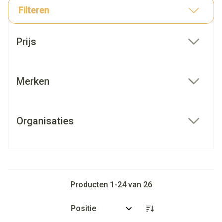
Filteren
Doorgaan naar productlijst
Prijs
filter
Merken
filter
Organisaties
filter
Producten
1
-
24
van
26
Sorteer op: