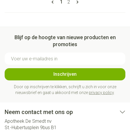
U lees momenteel pagina
Pagina
1
2
Blijf op de hoogte van nieuwe producten en
promoties
E-mail adres
Inschrijven
Door op inschrijven te klikken, schrijft u zich in voor onze
nieuwsbrief en gaat u akkoord met onze
privacy policy
.
Neem contact met ons op
Apotheek De Smedt nv
St.-Hubertusplein 9bus B1