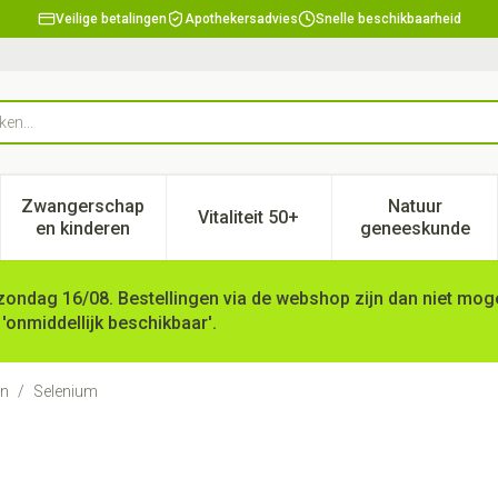
Veilige betalingen
Apothekersadvies
Snelle beschikbaarheid
Zwangerschap
Natuur
Vitaliteit 50+
, verzorging en hygiëne categorie
enu voor Dieet, voeding en vitamines categorie
Toon submenu voor Zwangerschap en kinderen ca
Toon submenu voor Vitaliteit 
Toon subm
en kinderen
geneeskunde
zondag 16/08. Bestellingen via de webshop zijn dan niet mogel
 'onmiddellijk beschikbaar'.
en
/
Selenium