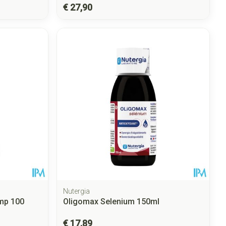
€ 27,90
Nutergia
mp 100
Oligomax Selenium 150ml
€ 17,89