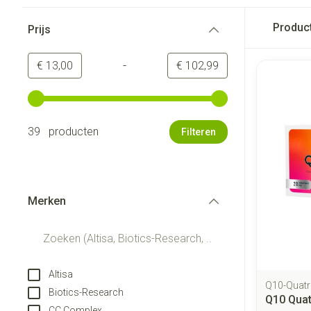
Doorgaan naar productlijst
Produc
Prijs
filter
-
Minimumwaarde
Maximale waarde
€ 13,00
€ 102,99
Gebruik de pijltjestoetsen links en rechts om de minimale
39 producten
Filteren
Merken
filter
Altisa
Q10-Quatr
Biotics-Research
Q10 Quat
CC Complex