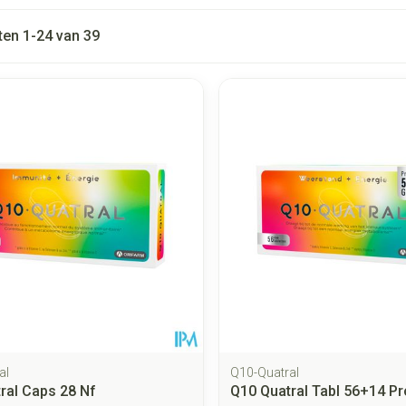
ten
1
-
24
van
39
 en maximale prijswaarden aan te passen.
al
Q10-Quatral
ral Caps 28 Nf
Q10 Quatral Tabl 56+14 P