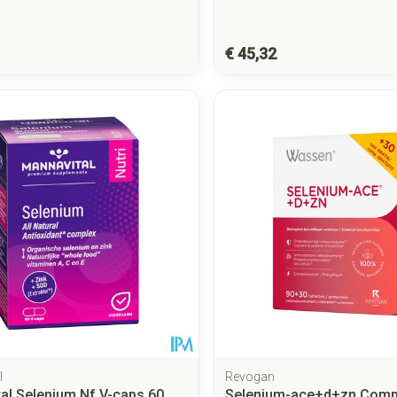
€ 45,32
l
Revogan
al Selenium Nf V-caps 60
Selenium-ace+d+zn Comp