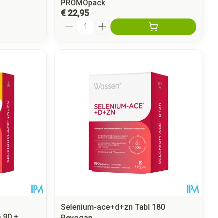
PROMOpack
€ 22,95
Aantal
Selenium-ace+d+zn Tabl 180
 90 +
Revogan