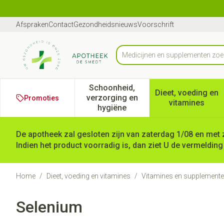
Ga naar de inhoud
Dia 1 van 1
Afspraken
Contact
Gezondheidsnieuws
Voorschrift
Product, merk, categorie...
Schoonheid,
Dieet, voeding en
verzorging en
Promoties
Toon submenu voor Schoonheid
Toon subm
vitamines
hygiëne
De apotheek zal gesloten zijn van zaterdag 1/08 en met 
Indien het product voorradig is, dan ziet U de vermelding
Home
/
Dieet, voeding en vitamines
/
Vitamines en supplement
Selenium