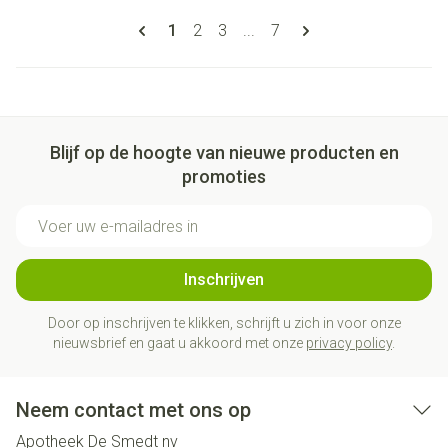
Pagina's
U lees momenteel pagina
Pagina
Pagina
Pagina
1
2
3
...
7
Blijf op de hoogte van nieuwe producten en
promoties
E-mail adres
Inschrijven
Door op inschrijven te klikken, schrijft u zich in voor onze
nieuwsbrief en gaat u akkoord met onze
privacy policy
.
Neem contact met ons op
Apotheek De Smedt nv