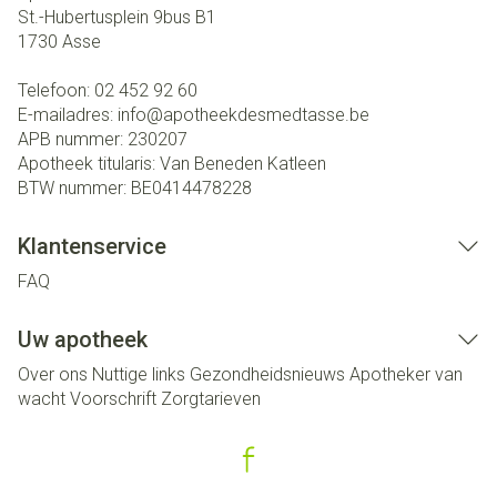
St.-Hubertusplein 9bus B1
1730
Asse
Telefoon:
02 452 92 60
E-mailadres:
info@
apotheekdesmedtasse.be
APB nummer:
230207
Apotheek titularis:
Van Beneden Katleen
BTW nummer:
BE0414478228
Klantenservice
FAQ
Uw apotheek
Over ons
Nuttige links
Gezondheidsnieuws
Apotheker van
wacht
Voorschrift
Zorgtarieven