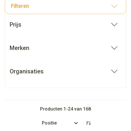
Filteren
Doorgaan naar productlijst
Prijs
filter
Merken
filter
Organisaties
filter
Producten
1
-
24
van
168
Sorteer op: