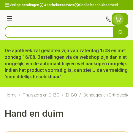
Ga naar de inhoud
Veilige betalingen
Apothekersadvies
Snelle beschikbaarheid
Menu
Zoek
Product, merk, categorie...
De apotheek zal gesloten zijn van zaterdag 1/08 en met
zondag 16/08. Bestellingen via de webshop zijn dan niet
mogelijk, via de automaat blijven wel aankopen mogelijk.
Indien het product voorradig is, dan ziet U de vermelding
'onmiddellijk beschikbaar'.
Home
/
Thuiszorg en EHBO
/
EHBO
/
Bandages en Orthopedie -
Hand en duim