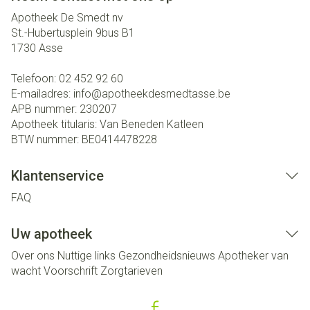
Apotheek De Smedt nv
St.-Hubertusplein 9bus B1
1730
Asse
Telefoon:
02 452 92 60
E-mailadres:
info@
apotheekdesmedtasse.be
APB nummer:
230207
Apotheek titularis:
Van Beneden Katleen
BTW nummer:
BE0414478228
Klantenservice
FAQ
Uw apotheek
Over ons
Nuttige links
Gezondheidsnieuws
Apotheker van
wacht
Voorschrift
Zorgtarieven