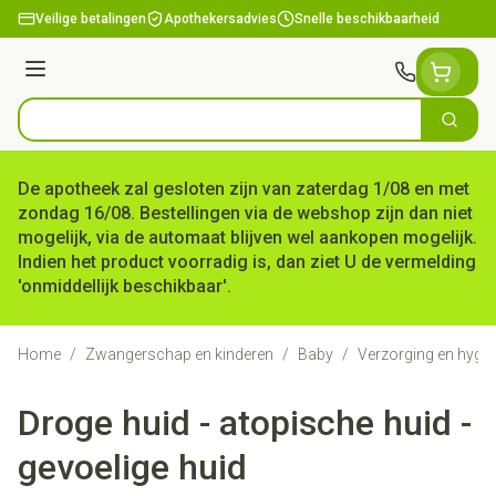
Ga naar de inhoud
Veilige betalingen
Apothekersadvies
Snelle beschikbaarheid
Menu
Zoek
Product, merk, categorie...
De apotheek zal gesloten zijn van zaterdag 1/08 en met
zondag 16/08. Bestellingen via de webshop zijn dan niet
mogelijk, via de automaat blijven wel aankopen mogelijk.
Indien het product voorradig is, dan ziet U de vermelding
'onmiddellijk beschikbaar'.
Home
/
Zwangerschap en kinderen
/
Baby
/
Verzorging en hygië
Droge huid - atopische huid -
gevoelige huid