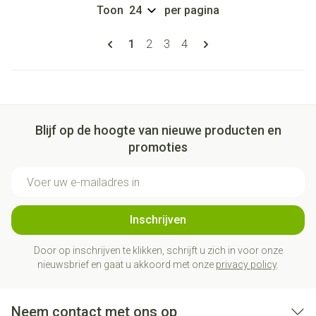
Toon
per pagina
Pagina's
U lees momenteel pagina
Pagina
Pagina
Pagina
1
2
3
4
Blijf op de hoogte van nieuwe producten en
promoties
E-mail adres
Inschrijven
Door op inschrijven te klikken, schrijft u zich in voor onze
nieuwsbrief en gaat u akkoord met onze
privacy policy
.
Neem contact met ons op