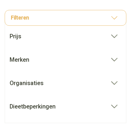
Filteren
Doorgaan naar productlijst
Prijs
filter
Merken
filter
Organisaties
filter
Dieetbeperkingen
filter