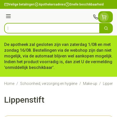
Ga naar de inhoud
Veilige betalingen
Apothekersadvies
Snelle beschikbaarheid
Menu
Zoek
Product, merk, categorie...
De apotheek zal gesloten zijn van zaterdag 1/08 en met
zondag 16/08. Bestellingen via de webshop zijn dan niet
mogelijk, via de automaat blijven wel aankopen mogelijk.
Indien het product voorradig is, dan ziet U de vermelding
'onmiddellijk beschikbaar'.
Home
/
Schoonheid, verzorging en hygiëne
/
Make-up
/
Lippensti
Lippenstift