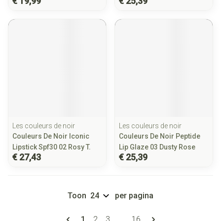
€ 19,99
€ 25,39
Les couleurs de noir
Les couleurs de noir
Couleurs De Noir Iconic
Couleurs De Noir Peptide
Lipstick Spf30 02 Rosy T.
Lip Glaze 03 Dusty Rose
€ 27,43
€ 25,39
Toon
per pagina
Pagina's
U lees momenteel pagina
Pagina
Pagina
Pagina
1
2
3
...
16