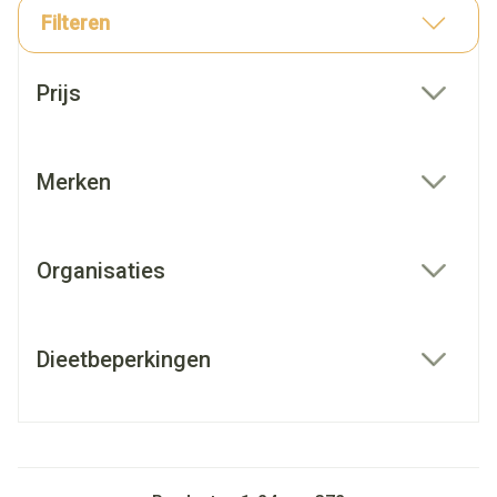
Filteren
Doorgaan naar productlijst
Prijs
filter
Merken
filter
Organisaties
filter
Dieetbeperkingen
filter