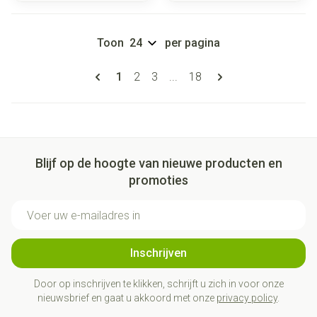
Toon
per pagina
Pagina's
U lees momenteel pagina
Pagina
Pagina
Pagina
1
2
3
...
18
Blijf op de hoogte van nieuwe producten en
promoties
E-mail adres
Inschrijven
Door op inschrijven te klikken, schrijft u zich in voor onze
nieuwsbrief en gaat u akkoord met onze
privacy policy
.