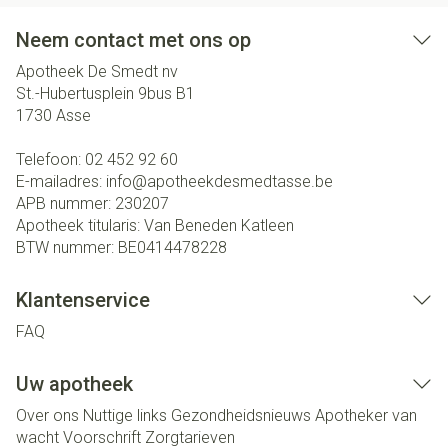
Neem contact met ons op
Apotheek De Smedt nv
St.-Hubertusplein 9bus B1
1730
Asse
Telefoon:
02 452 92 60
E-mailadres:
info@
apotheekdesmedtasse.be
APB nummer:
230207
Apotheek titularis:
Van Beneden Katleen
BTW nummer:
BE0414478228
Klantenservice
FAQ
Uw apotheek
Over ons
Nuttige links
Gezondheidsnieuws
Apotheker van
wacht
Voorschrift
Zorgtarieven