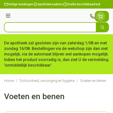
Ga naar de inhoud
Veilige betalingen
Apothekersadvies
Snelle beschikbaarheid
Menu
Zoek
Product, merk, categorie...
De apotheek zal gesloten zijn van zaterdag 1/08 en met
zondag 16/08. Bestellingen via de webshop zijn dan niet
mogelijk, via de automaat blijven wel aankopen mogelijk.
Indien het product voorradig is, dan ziet U de vermelding
'onmiddellijk beschikbaar'.
Home
/
Schoonheid, verzorging en hygiëne
/
Voeten en benen
Voeten en benen