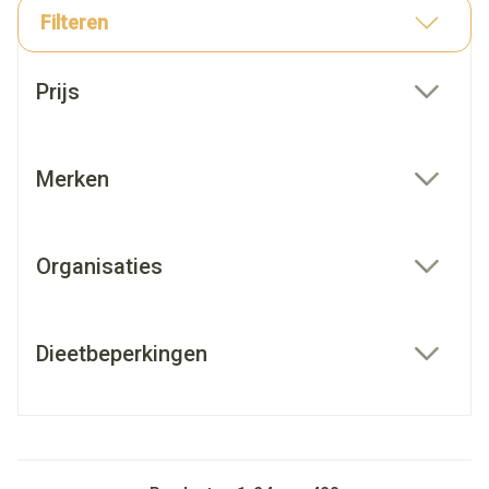
Filteren
Doorgaan naar productlijst
Prijs
filter
Merken
filter
Organisaties
filter
Dieetbeperkingen
filter