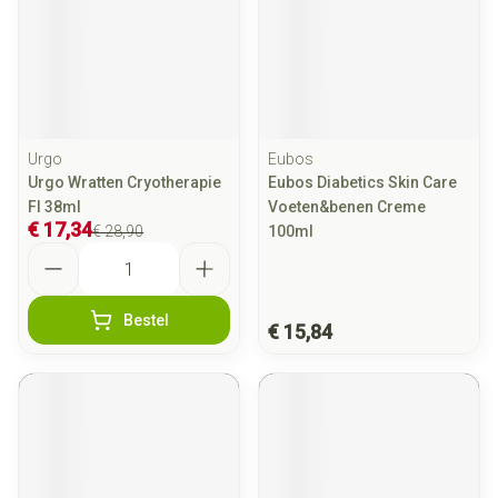
Urgo
Eubos
Urgo Wratten Cryotherapie
Eubos Diabetics Skin Care
Fl 38ml
Voeten&benen Creme
€ 17,34
€ 28,90
100ml
Aantal
Bestel
€ 15,84