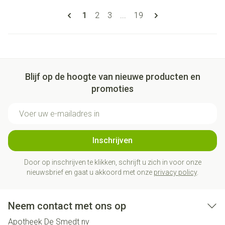
Pagina's
U lees momenteel pagina
Pagina
Pagina
Pagina
1
2
3
...
19
Blijf op de hoogte van nieuwe producten en
promoties
E-mail adres
Inschrijven
Door op inschrijven te klikken, schrijft u zich in voor onze
nieuwsbrief en gaat u akkoord met onze
privacy policy
.
Neem contact met ons op
Apotheek De Smedt nv