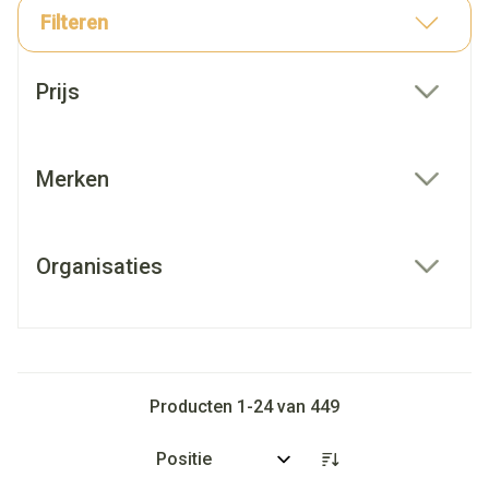
Filteren
Doorgaan naar productlijst
Prijs
filter
Merken
filter
Organisaties
filter
Producten
1
-
24
van
449
Sorteer op: