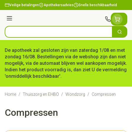
Ga naar de inhoud
Veilige betalingen
Apothekersadvies
Snelle beschikbaarheid
Menu
Zoek
Product, merk, categorie...
De apotheek zal gesloten zijn van zaterdag 1/08 en met
zondag 16/08. Bestellingen via de webshop zijn dan niet
mogelijk, via de automaat blijven wel aankopen mogelijk.
Indien het product voorradig is, dan ziet U de vermelding
'onmiddellijk beschikbaar'.
Home
/
Thuiszorg en EHBO
/
Wondzorg
/
Compressen
Compressen