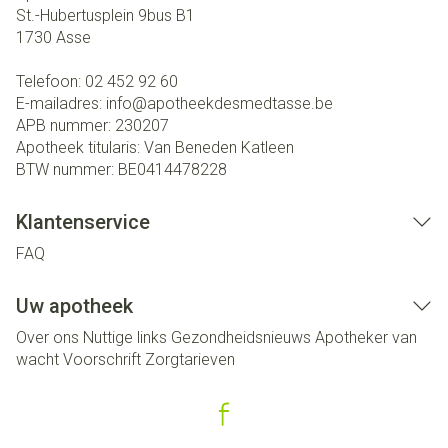
St.-Hubertusplein 9bus B1
1730
Asse
Telefoon:
02 452 92 60
E-mailadres:
info@
apotheekdesmedtasse.be
APB nummer:
230207
Apotheek titularis:
Van Beneden Katleen
BTW nummer:
BE0414478228
Klantenservice
FAQ
Uw apotheek
Over ons
Nuttige links
Gezondheidsnieuws
Apotheker van
wacht
Voorschrift
Zorgtarieven