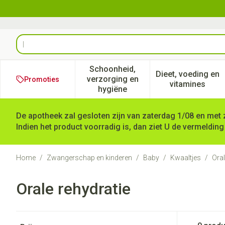
Ga naar de inhoud
Product, merk, categorie...
Schoonheid,
Dieet, voeding en
verzorging en
Promoties
Toon submenu voor Schoonheid
Toon subm
vitamines
hygiëne
De apotheek zal gesloten zijn van zaterdag 1/08 en met 
Indien het product voorradig is, dan ziet U de vermelding
Home
/
Zwangerschap en kinderen
/
Baby
/
Kwaaltjes
/
Oral
Orale rehydratie
Doorgaan naar productlijst