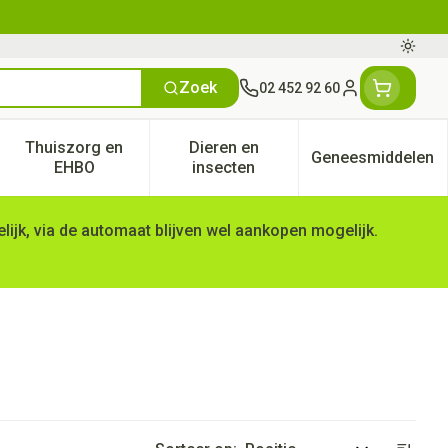
Oversc
Zoek
02 452 92 60
Klant menu
Thuiszorg en
Dieren en
Geneesmiddelen
tegorie
50+ categorie
enu voor Natuur geneeskunde categorie
Toon submenu voor Thuiszorg en EHBO categorie
Toon submenu voor Dieren en 
Toon subm
EHBO
insecten
ijk, via de automaat blijven wel aankopen mogelijk.