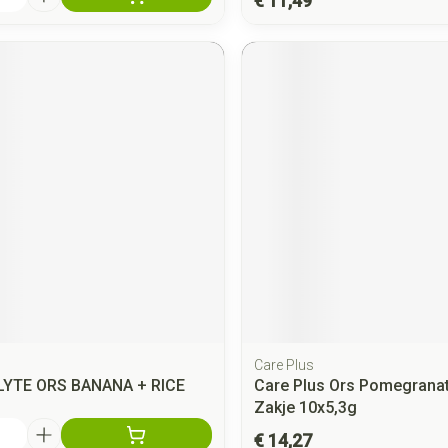
€ 11,49
Care Plus
YTE ORS BANANA + RICE
Care Plus Ors Pomegrana
Zakje 10x5,3g
€ 14,27