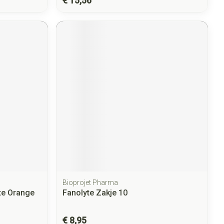
€ 15,56
Bioprojet Pharma
te Orange
Fanolyte Zakje 10
€ 8,95