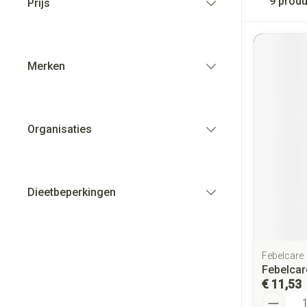
9
produ
Prijs
filter
Merken
filter
Organisaties
filter
Dieetbeperkingen
filter
Febelcare
Febelcar
€ 11,53
Aantal