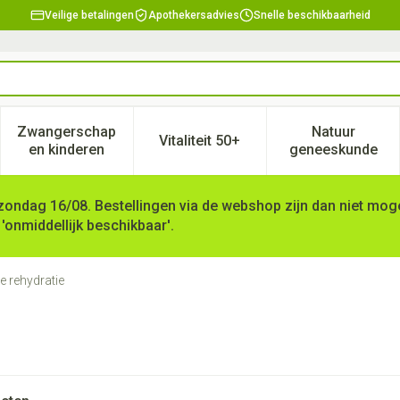
Veilige betalingen
Apothekersadvies
Snelle beschikbaarheid
Zwangerschap
Natuur
Vitaliteit 50+
, verzorging en hygiëne categorie
enu voor Dieet, voeding en vitamines categorie
Toon submenu voor Zwangerschap en kinderen ca
Toon submenu voor Vitaliteit 
Toon subm
en kinderen
geneeskunde
zondag 16/08. Bestellingen via de webshop zijn dan niet mogel
 'onmiddellijk beschikbaar'.
e rehydratie