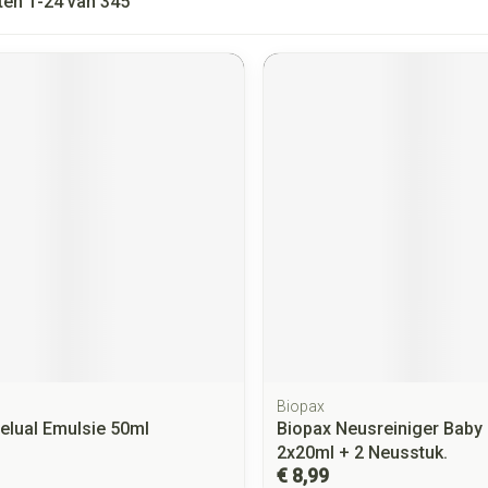
ten
1
-
24
van
345
Biopax
elual Emulsie 50ml
Biopax Neusreiniger Baby
2x20ml + 2 Neusstuk.
€ 8,99