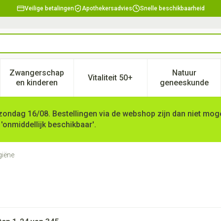
Veilige betalingen
Apothekersadvies
Snelle beschikbaarheid
Zwangerschap
Natuur
Vitaliteit 50+
, verzorging en hygiëne categorie
enu voor Dieet, voeding en vitamines categorie
Toon submenu voor Zwangerschap en kinderen ca
Toon submenu voor Vitaliteit 
Toon subm
en kinderen
geneeskunde
zondag 16/08. Bestellingen via de webshop zijn dan niet mogel
 'onmiddellijk beschikbaar'.
giëne