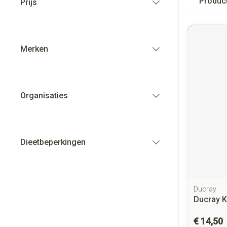
Produc
Prijs
filter
Merken
filter
Organisaties
filter
Dieetbeperkingen
filter
Ducray
Ducray K
€ 14,50