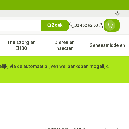
Oversc
Zoek
02 452 92 60
Klant menu
Thuiszorg en
Dieren en
Geneesmiddelen
tegorie
50+ categorie
enu voor Natuur geneeskunde categorie
Toon submenu voor Thuiszorg en EHBO categorie
Toon submenu voor Dieren en 
Toon subm
EHBO
insecten
ijk, via de automaat blijven wel aankopen mogelijk.