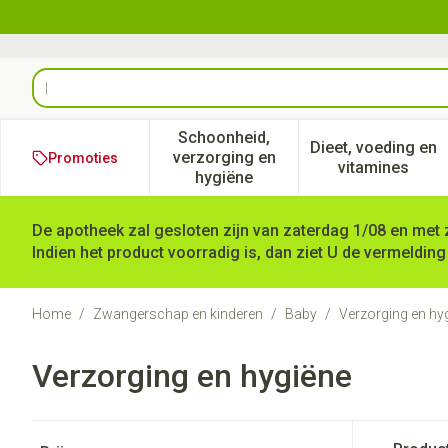
Ga naar de inhoud
Product, merk, categorie...
Schoonheid,
Dieet, voeding en
verzorging en
Promoties
Toon submenu voor Schoonheid
Toon subm
vitamines
hygiëne
De apotheek zal gesloten zijn van zaterdag 1/08 en met 
Indien het product voorradig is, dan ziet U de vermelding
Home
/
Zwangerschap en kinderen
/
Baby
/
Verzorging en hy
Verzorging en hygiëne
Doorgaan naar productlijst