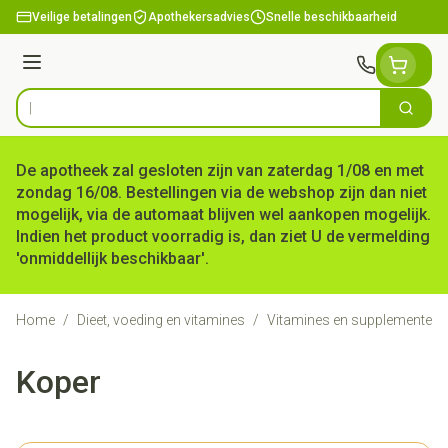
Ga naar de inhoud
Veilige betalingen
Apothekersadvies
Snelle beschikbaarheid
Menu
Zoek
Product, merk, categorie...
De apotheek zal gesloten zijn van zaterdag 1/08 en met
zondag 16/08. Bestellingen via de webshop zijn dan niet
mogelijk, via de automaat blijven wel aankopen mogelijk.
Indien het product voorradig is, dan ziet U de vermelding
'onmiddellijk beschikbaar'.
Home
/
Dieet, voeding en vitamines
/
Vitamines en supplementen
Koper