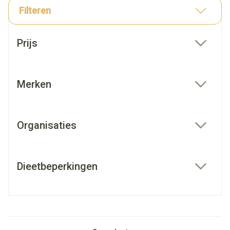
Filteren
Doorgaan naar productlijst
Prijs
filter
Merken
filter
Organisaties
filter
Dieetbeperkingen
filter