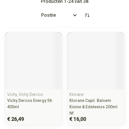
Producten
1
-
24
van
38
Sorteer op:
Vichy, Vichy Dercos
Klorane
Vichy Dercos Energy Sh
Klorane Capil. Balsem
400ml
Kinine & Edelweiss 200ml
Nf
€ 26,49
€ 16,00