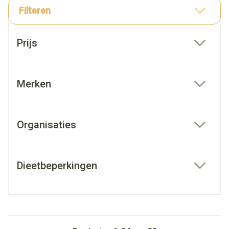
Filteren
Doorgaan naar productlijst
Prijs
filter
Merken
filter
Organisaties
filter
Dieetbeperkingen
filter