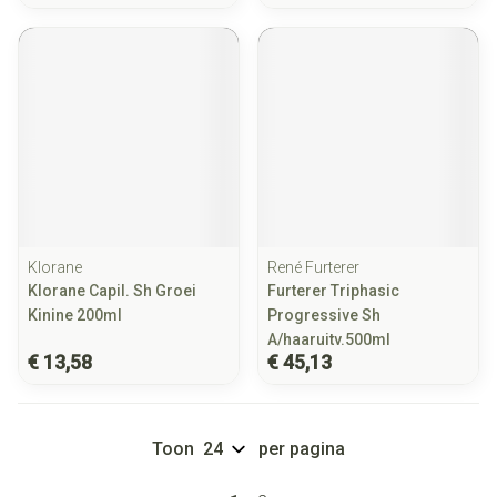
Klorane
René Furterer
Klorane Capil. Sh Groei
Furterer Triphasic
Kinine 200ml
Progressive Sh
A/haaruitv.500ml
€ 13,58
€ 45,13
Toon
per pagina
Pagina's