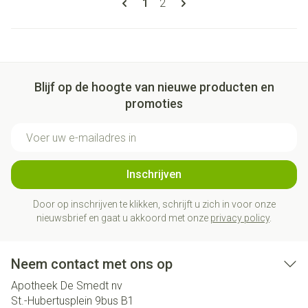
U lees momenteel pagina
Pagina
1
2
Blijf op de hoogte van nieuwe producten en
promoties
E-mail adres
Inschrijven
Door op inschrijven te klikken, schrijft u zich in voor onze
nieuwsbrief en gaat u akkoord met onze
privacy policy
.
Neem contact met ons op
Apotheek De Smedt nv
St.-Hubertusplein 9bus B1