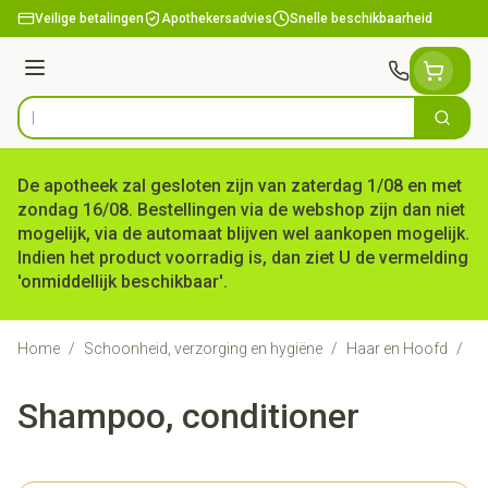
Ga naar de inhoud
Veilige betalingen
Apothekersadvies
Snelle beschikbaarheid
Menu
Zoek
Product, merk, categorie...
De apotheek zal gesloten zijn van zaterdag 1/08 en met
zondag 16/08. Bestellingen via de webshop zijn dan niet
mogelijk, via de automaat blijven wel aankopen mogelijk.
Indien het product voorradig is, dan ziet U de vermelding
'onmiddellijk beschikbaar'.
Home
/
Schoonheid, verzorging en hygiëne
/
Haar en Hoofd
/
Ha
Shampoo, conditioner