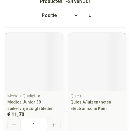
Producten
1
-
24
van
361
Sorteer op:
Medica, Qualiphar
Quies
Medica Junior 30
Quies A/luizen+neten
suikervrije zuigtabletten
Electronische Kam
€ 11,70
Aantal