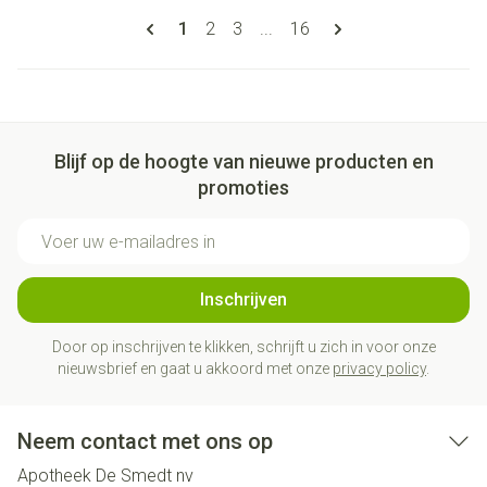
Pagina's
U lees momenteel pagina
Pagina
Pagina
Pagina
1
2
3
...
16
Blijf op de hoogte van nieuwe producten en
promoties
E-mail adres
Inschrijven
Door op inschrijven te klikken, schrijft u zich in voor onze
nieuwsbrief en gaat u akkoord met onze
privacy policy
.
Neem contact met ons op
Apotheek De Smedt nv