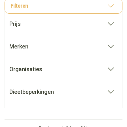
Filteren
Doorgaan naar productlijst
Prijs
filter
Merken
filter
Organisaties
filter
Dieetbeperkingen
filter