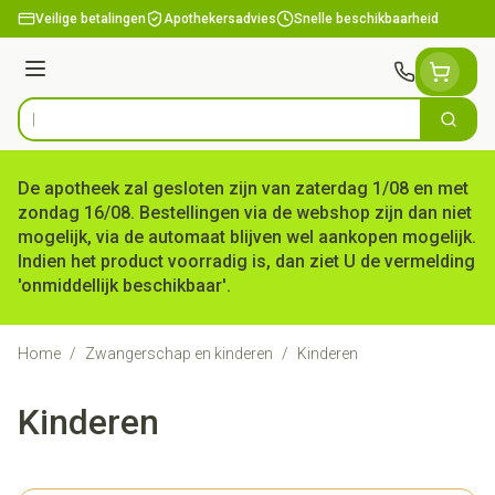
Ga naar de inhoud
Veilige betalingen
Apothekersadvies
Snelle beschikbaarheid
Menu
Zoek
Product, merk, categorie...
De apotheek zal gesloten zijn van zaterdag 1/08 en met
zondag 16/08. Bestellingen via de webshop zijn dan niet
mogelijk, via de automaat blijven wel aankopen mogelijk.
Indien het product voorradig is, dan ziet U de vermelding
'onmiddellijk beschikbaar'.
Home
/
Zwangerschap en kinderen
/
Kinderen
Kinderen