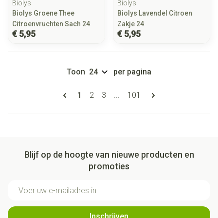
Biolys
Biolys
Biolys Groene Thee
Biolys Lavendel Citroen
Citroenvruchten Sach 24
Zakje 24
€ 5,95
€ 5,95
Toon
per pagina
Pagina's
U lees momenteel pagina
Pagina
Pagina
Pagina
1
2
3
...
101
Blijf op de hoogte van nieuwe producten en
promoties
E-mail adres
Inschrijven