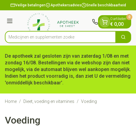
Dia 1 van 1
Ga naar de inhoud
Veilige betalingen
Apothekersadvies
Snelle beschikbaarheid
0
0 artikelen
Menu
€ 0,00
Medicijnen e
Zoek
Product, merk, categorie...
De apotheek zal gesloten zijn van zaterdag 1/08 en met
zondag 16/08. Bestellingen via de webshop zijn dan niet
mogelijk, via de automaat blijven wel aankopen mogelijk.
Indien het product voorradig is, dan ziet U de vermelding
'onmiddellijk beschikbaar'.
Home
/
Dieet, voeding en vitamines
/
Voeding
Voeding