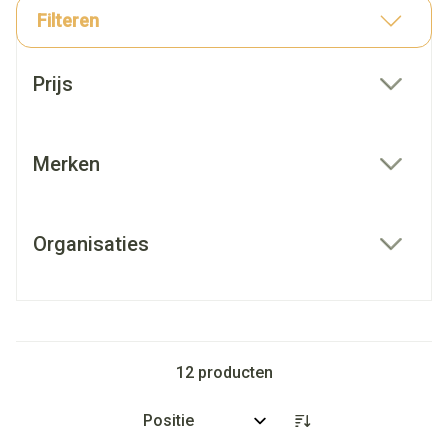
Filteren
Doorgaan naar productlijst
Prijs
filter
Merken
filter
Organisaties
filter
12
producten
Sorteer op: