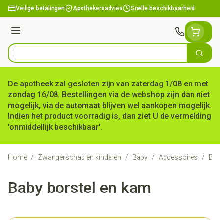
Ga naar de inhoud
Veilige betalingen
Apothekersadvies
Snelle beschikbaarheid
Menu
Zoek
Product, merk, categorie...
De apotheek zal gesloten zijn van zaterdag 1/08 en met
zondag 16/08. Bestellingen via de webshop zijn dan niet
mogelijk, via de automaat blijven wel aankopen mogelijk.
Indien het product voorradig is, dan ziet U de vermelding
'onmiddellijk beschikbaar'.
Home
/
Zwangerschap en kinderen
/
Baby
/
Accessoires
/
Bab
Baby borstel en kam