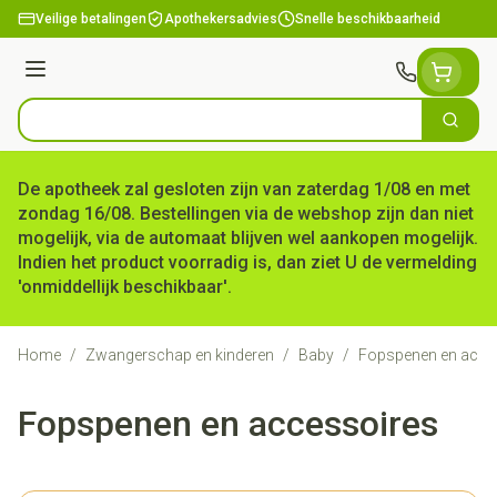
Ga naar de inhoud
Veilige betalingen
Apothekersadvies
Snelle beschikbaarheid
Menu
Zoek
Product, merk, categorie...
De apotheek zal gesloten zijn van zaterdag 1/08 en met
zondag 16/08. Bestellingen via de webshop zijn dan niet
mogelijk, via de automaat blijven wel aankopen mogelijk.
Indien het product voorradig is, dan ziet U de vermelding
'onmiddellijk beschikbaar'.
Home
/
Zwangerschap en kinderen
/
Baby
/
Fopspenen en acce
Fopspenen en accessoires