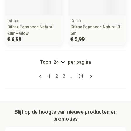
Difrax
Difrax
Difrax Fopspeen Natural
Difrax Fopspeen Natural 0-
20m+ Glow
6m
€ 6,99
€ 5,99
Toon
per pagina
Pagina's
U lees momenteel pagina
Pagina
Pagina
Pagina
1
2
3
...
34
Blijf op de hoogte van nieuwe producten en
promoties
E-mail adres