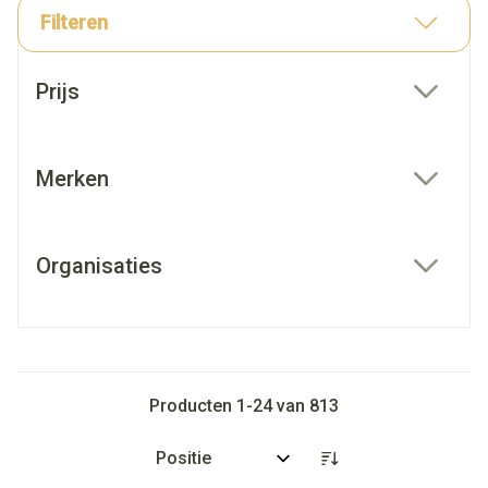
Filteren
Doorgaan naar productlijst
Prijs
filter
Merken
filter
Organisaties
filter
Producten
1
-
24
van
813
Sorteer op: