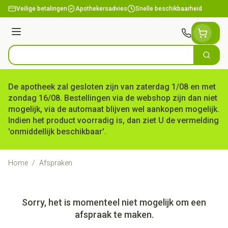
Ga naar de inhoud
Veilige betalingen
Apothekersadvies
Snelle beschikbaarheid
Menu
Zoek
Product, merk, categorie...
De apotheek zal gesloten zijn van zaterdag 1/08 en met
zondag 16/08. Bestellingen via de webshop zijn dan niet
mogelijk, via de automaat blijven wel aankopen mogelijk.
Indien het product voorradig is, dan ziet U de vermelding
'onmiddellijk beschikbaar'.
Home
/
Afspraken
Sorry, het is momenteel niet mogelijk om een
afspraak te maken.