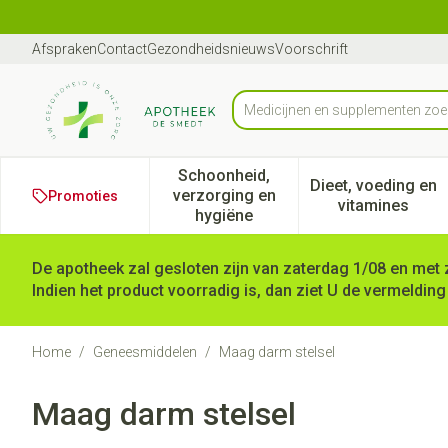
Ga naar de inhoud
Dia 1 van 1
Afspraken
Contact
Gezondheidsnieuws
Voorschrift
Product, merk, categorie...
Schoonheid,
Dieet, voeding en
verzorging en
Promoties
Toon submenu voor Schoonheid
Toon subm
vitamines
hygiëne
De apotheek zal gesloten zijn van zaterdag 1/08 en met 
Indien het product voorradig is, dan ziet U de vermelding
Home
/
Geneesmiddelen
/
Maag darm stelsel
Maag darm stelsel