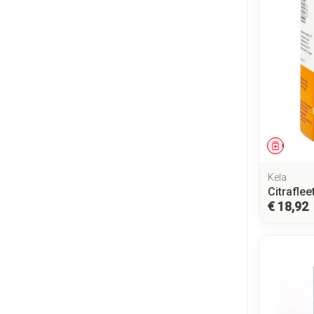
Genees
Kela
Citrafle
€ 18,92