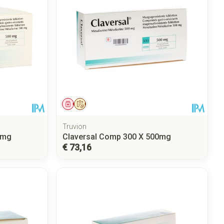
Geneesmiddel
Op voorschrift
Truvion
0mg
Claversal Comp 300 X 500mg
€ 73,16