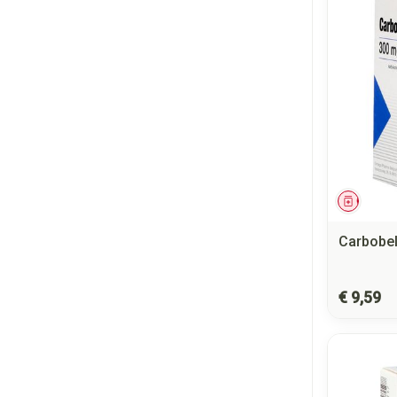
Genees
Carbobe
€ 9,59