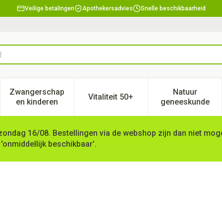
Veilige betalingen
Apothekersadvies
Snelle beschikbaarheid
Zwangerschap
Natuur
Vitaliteit 50+
, verzorging en hygiëne categorie
enu voor Dieet, voeding en vitamines categorie
Toon submenu voor Zwangerschap en kinderen ca
Toon submenu voor Vitaliteit 
Toon subm
en kinderen
geneeskunde
zondag 16/08. Bestellingen via de webshop zijn dan niet mogel
 'onmiddellijk beschikbaar'.