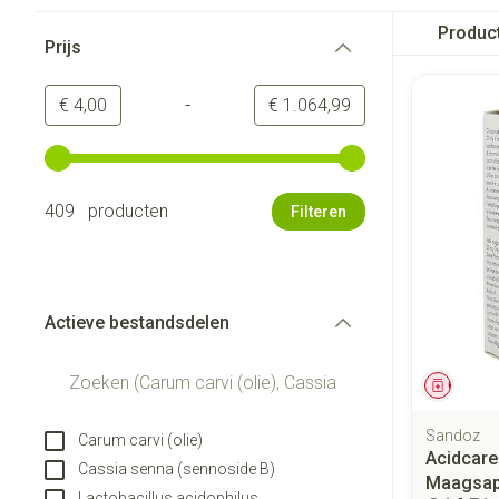
Doorgaan naar productlijst
Produc
Prijs
filter
-
Minimumwaarde
Maximale waarde
€ 4,00
€ 1.064,99
Gebruik de pijltjestoetsen links en rechts om de minimale
409 producten
Filteren
Actieve bestandsdelen
filter
Genees
Sandoz
Carum carvi (olie)
Acidcar
Cassia senna (sennoside B)
Maagsap
Lactobacillus acidophilus