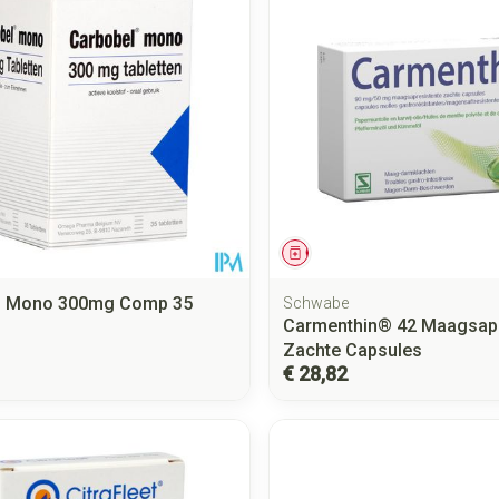
middel
Geneesmiddel
l Mono 300mg Comp 35
Schwabe
Carmenthin® 42 Maagsapr
Zachte Capsules
€ 28,82