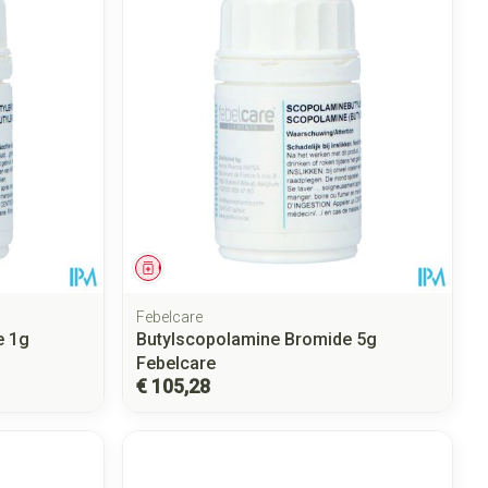
Geneesmiddel
Febelcare
e 1g
Butylscopolamine Bromide 5g
Febelcare
€ 105,28