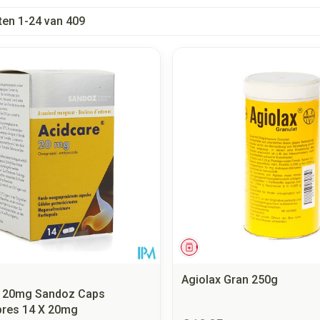
ten
1
-
24
van
409
 en maximale prijswaarden aan te passen.
middel
Geneesmiddel
Agiolax Gran 250g
e 20mg Sandoz Caps
res 14 X 20mg