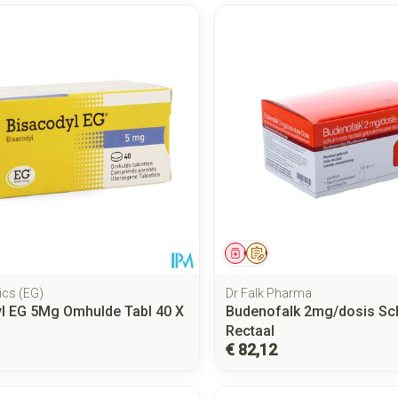
middel
Geneesmiddel
Op voorschrift
ics (EG)
Dr Falk Pharma
l EG 5Mg Omhulde Tabl 40 X
Budenofalk 2mg/dosis Sc
Rectaal
€ 82,12