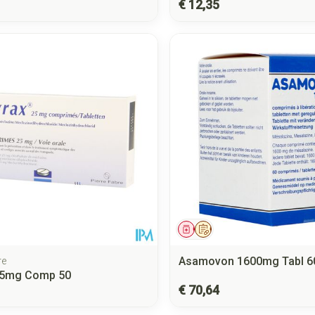
€ 12,35
middel
Geneesmiddel
Op voorschrift
Asamovon 1600mg Tabl 6
re
25mg Comp 50
€ 70,64