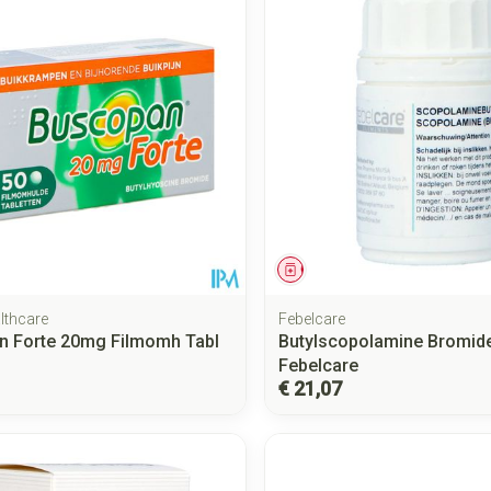
middel
Geneesmiddel
lthcare
Febelcare
n Forte 20mg Filmomh Tabl
Butylscopolamine Bromid
Febelcare
€ 21,07