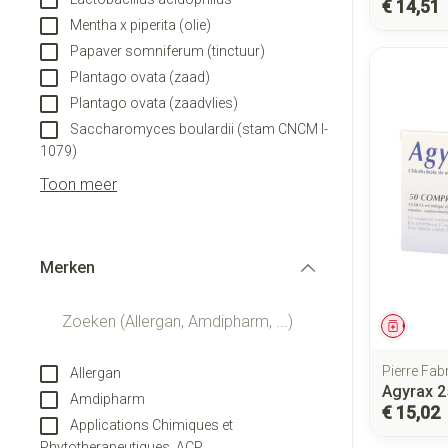
€ 14,51
Mentha x piperita (olie)
Papaver somniferum (tinctuur)
Plantago ovata (zaad)
Plantago ovata (zaadvlies)
Saccharomyces boulardii (stam CNCM I-
1079)
Toon meer
Merken
filter
Genees
Pierre Fab
Allergan
Agyrax 
Amdipharm
€ 15,02
Applications Chimiques et
Phytotherapeutiques, ACP