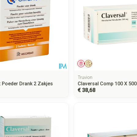
middel
Geneesmiddel
Op voorschrift
Truvion
et Poeder Drank 2 Zakjes
Claversal Comp 100 X 50
€ 38,68