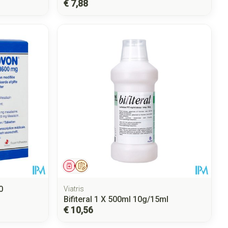
€ 7,88
Geneesmiddel
Op voorschrift
0
Viatris
Bifiteral 1 X 500ml 10g/15ml
€ 10,56