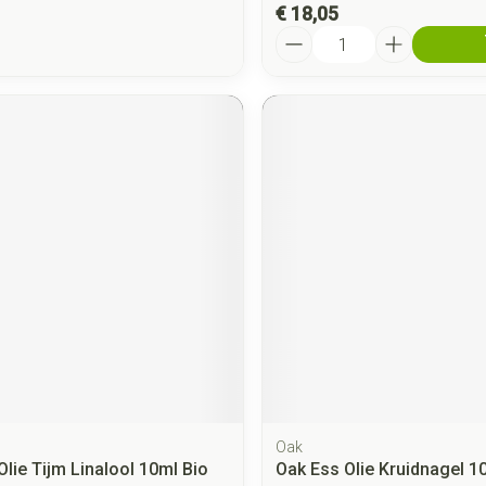
€ 18,05
Aantal
Oak
Olie Tijm Linalool 10ml Bio
Oak Ess Olie Kruidnagel 1