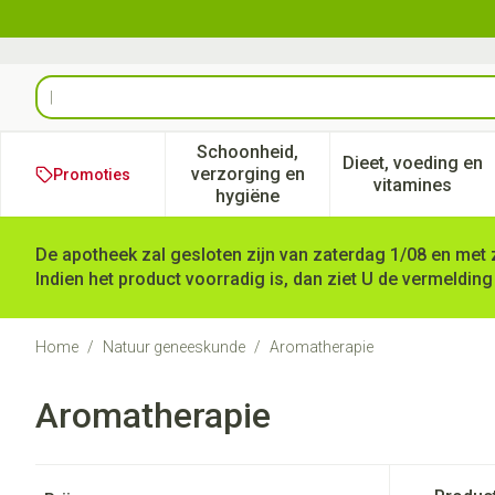
Ga naar de inhoud
Product, merk, categorie...
Schoonheid,
Dieet, voeding en
verzorging en
Promoties
Toon submenu voor Schoonheid
Toon subm
vitamines
hygiëne
De apotheek zal gesloten zijn van zaterdag 1/08 en met 
Indien het product voorradig is, dan ziet U de vermelding
Home
/
Natuur geneeskunde
/
Aromatherapie
Aromatherapie
Doorgaan naar productlijst