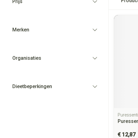
Produc
Prijs
filter
Merken
filter
Organisaties
filter
Dieetbeperkingen
filter
Puressenti
Puressen
€ 12,87