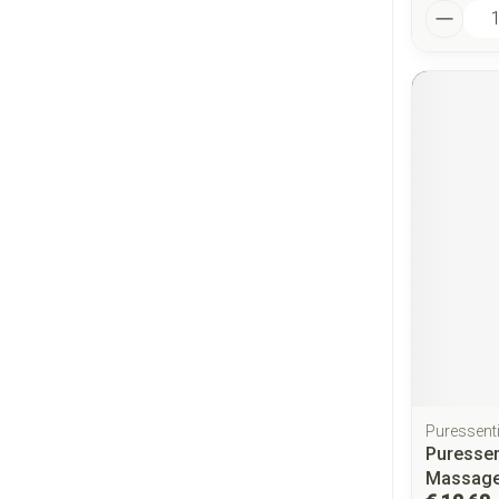
Aantal
Puressenti
Puressen
Massage