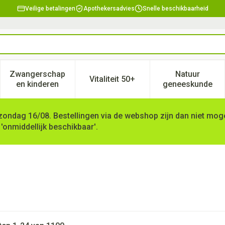
Veilige betalingen
Apothekersadvies
Snelle beschikbaarheid
Zwangerschap
Natuur
Vitaliteit 50+
, verzorging en hygiëne categorie
enu voor Dieet, voeding en vitamines categorie
Toon submenu voor Zwangerschap en kinderen ca
Toon submenu voor Vitaliteit 
Toon subm
en kinderen
geneeskunde
zondag 16/08. Bestellingen via de webshop zijn dan niet mogel
 'onmiddellijk beschikbaar'.