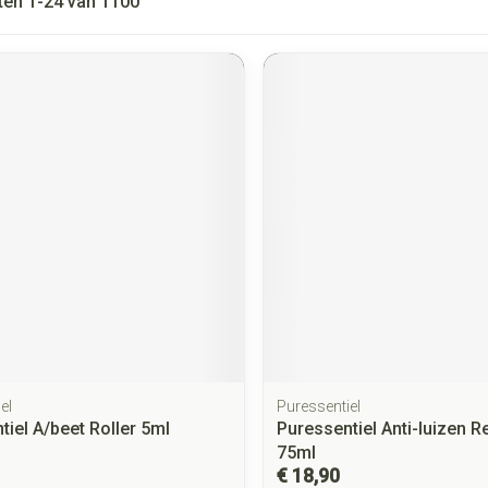
ten
1
-
24
van
1100
el
Puressentiel
tiel A/beet Roller 5ml
Puressentiel Anti-luizen R
75ml
€ 18,90