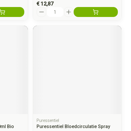
€ 12,87
Aantal
Puressentiel
0ml Bio
Puressentiel Bloedcirculatie Spray