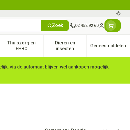
Oversc
Zoek
02 452 92 60
Klant menu
Thuiszorg en
Dieren en
Geneesmiddelen
tegorie
50+ categorie
enu voor Natuur geneeskunde categorie
Toon submenu voor Thuiszorg en EHBO categorie
Toon submenu voor Dieren en 
Toon subm
EHBO
insecten
ijk, via de automaat blijven wel aankopen mogelijk.