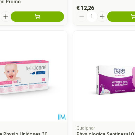
ml Promo
€ 12,26
Aantal
Qualiphar
e Physio Unidoses 30
Physiologica Septinasal 0