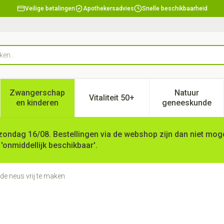
Veilige betalingen
Apothekersadvies
Snelle beschikbaarheid
Zwangerschap
Natuur
Vitaliteit 50+
, verzorging en hygiëne categorie
enu voor Dieet, voeding en vitamines categorie
Toon submenu voor Zwangerschap en kinderen ca
Toon submenu voor Vitaliteit 
Toon subm
en kinderen
geneeskunde
zondag 16/08. Bestellingen via de webshop zijn dan niet mogel
 'onmiddellijk beschikbaar'.
e neus vrij te maken