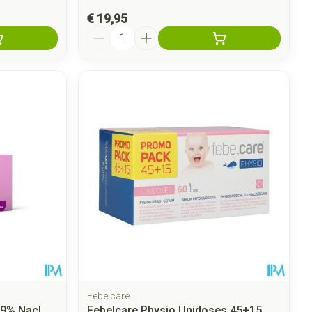
€ 19,95
Aantal
Febelcare
,9% Nacl
Febelcare Physio Unidoses 45+15