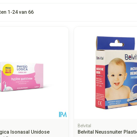
ten
1
-
24
van
66
 en maximale prijswaarden aan te passen.
Belvital
gica Isonasal Unidose
Belvital Neussnuiter Plasti