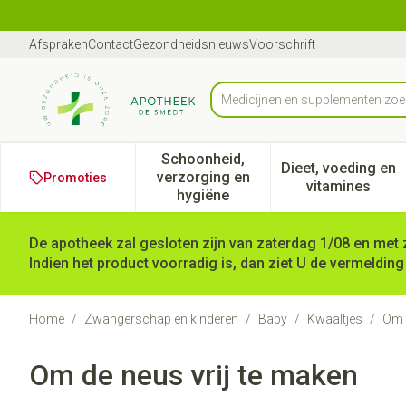
Ga naar de inhoud
Dia 1 van 1
Afspraken
Contact
Gezondheidsnieuws
Voorschrift
Product, merk, categorie...
Schoonheid,
Dieet, voeding en
verzorging en
Promoties
Toon submenu voor Schoonheid
Toon subm
vitamines
hygiëne
De apotheek zal gesloten zijn van zaterdag 1/08 en met 
Indien het product voorradig is, dan ziet U de vermelding
Home
/
Zwangerschap en kinderen
/
Baby
/
Kwaaltjes
/
Om d
Om de neus vrij te maken