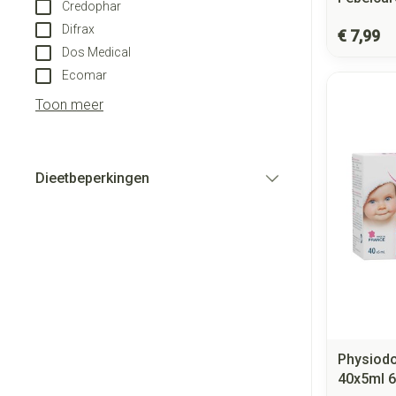
Credophar
Difrax
€ 7,99
Dos Medical
Ecomar
Toon meer
Dieetbeperkingen
filter
Physiodo
40x5ml 