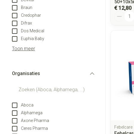
50+10x5
€ 12,80
Braun
Aantal
Credophar
Difrax
Dos Medical
Euphia Baby
Toon meer
Organisaties
filter
Aboca
Alphamega
Axone Pharma
Febelcare
Ceres Pharma
Febelcar