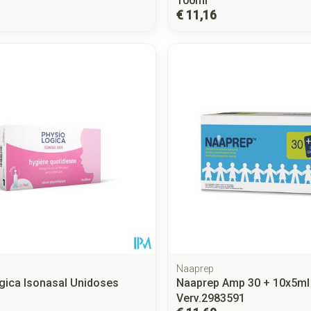
100ml
€ 11,16
Naaprep
gica Isonasal Unidoses
Naaprep Amp 30 + 10x5m
Verv.2983591