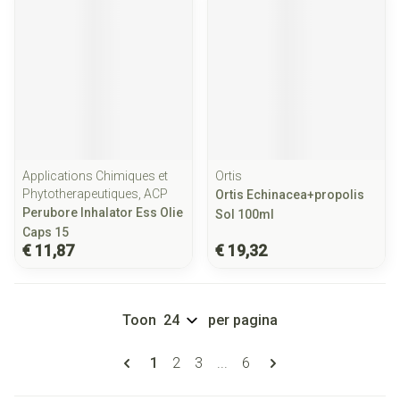
Applications Chimiques et
Ortis
Phytotherapeutiques, ACP
Ortis Echinacea+propolis
Perubore Inhalator Ess Olie
Sol 100ml
Caps 15
€ 11,87
€ 19,32
Toon
per pagina
Pagina's
U lees momenteel pagina
Pagina
Pagina
Pagina
1
2
3
...
6