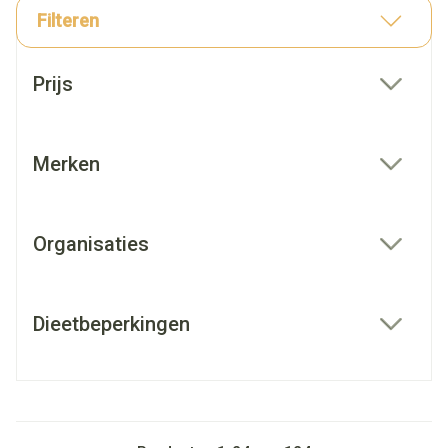
Filteren
Doorgaan naar productlijst
Prijs
filter
Merken
filter
Organisaties
filter
Dieetbeperkingen
filter