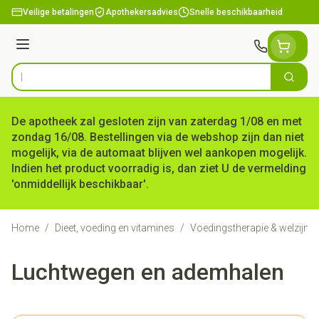
Ga naar de inhoud
Veilige betalingen
Apothekersadvies
Snelle beschikbaarheid
Menu
Zoek
Product, merk, categorie...
De apotheek zal gesloten zijn van zaterdag 1/08 en met
zondag 16/08. Bestellingen via de webshop zijn dan niet
mogelijk, via de automaat blijven wel aankopen mogelijk.
Indien het product voorradig is, dan ziet U de vermelding
'onmiddellijk beschikbaar'.
Home
/
Dieet, voeding en vitamines
/
Voedingstherapie & welzijn
/
Luchtwegen en ademhalen