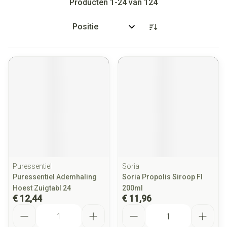
Producten
1
-
24
van
124
Sorteer op:
Puressentiel
Soria
Puressentiel Ademhaling
Soria Propolis Siroop Fl
Hoest Zuigtabl 24
200ml
€ 12,44
€ 11,96
Aantal
Aantal