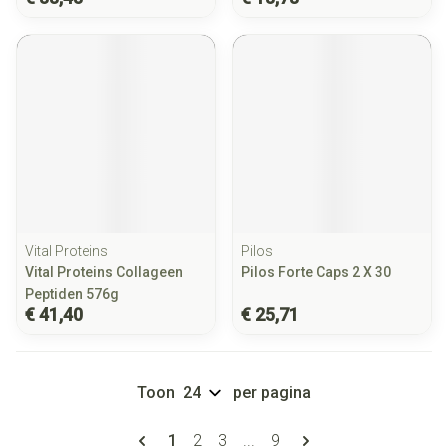
Vital Proteins
Pilos
Vital Proteins Collageen
Pilos Forte Caps 2 X 30
Peptiden 576g
€ 41,40
€ 25,71
Toon
per pagina
Pagina's
U lees momenteel pagina
Pagina
Pagina
Pagina
1
2
3
...
9