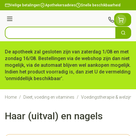
Ga naar de inhoud
Veilige betalingen
Apothekersadvies
Snelle beschikbaarheid
Menu
Zoek
Product, merk, categorie...
De apotheek zal gesloten zijn van zaterdag 1/08 en met
zondag 16/08. Bestellingen via de webshop zijn dan niet
mogelijk, via de automaat blijven wel aankopen mogelijk.
Indien het product voorradig is, dan ziet U de vermelding
'onmiddellijk beschikbaar'.
Home
/
Dieet, voeding en vitamines
/
Voedingstherapie & welzijn
/
Haar (uitval) en nagels