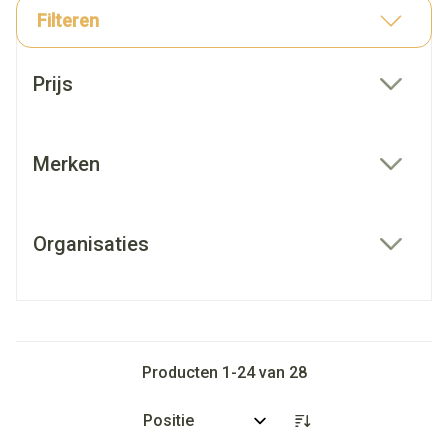
Filteren
Doorgaan naar productlijst
Prijs
filter
Merken
filter
Organisaties
filter
Producten
1
-
24
van
28
Sorteer op: