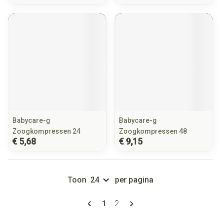
Babycare-g
Babycare-g
Zoogkompressen 24
Zoogkompressen 48
€ 5,68
€ 9,15
Toon
per pagina
Pagina's
U lees momenteel pagina
Pagina
1
2