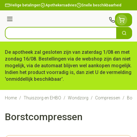
Ga naar de inhoud
Veilige betalingen
Apothekersadvies
Snelle beschikbaarheid
Menu
Zoek
Product, merk, categorie...
De apotheek zal gesloten zijn van zaterdag 1/08 en met
zondag 16/08. Bestellingen via de webshop zijn dan niet
mogelijk, via de automaat blijven wel aankopen mogelijk.
Indien het product voorradig is, dan ziet U de vermelding
'onmiddellijk beschikbaar'.
Home
/
Thuiszorg en EHBO
/
Wondzorg
/
Compressen
/
Bors
Borstcompressen