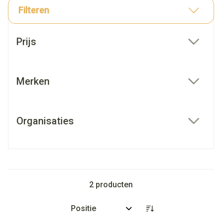
Filteren
Doorgaan naar productlijst
Prijs
filter
Merken
filter
Organisaties
filter
2
producten
Sorteer op: