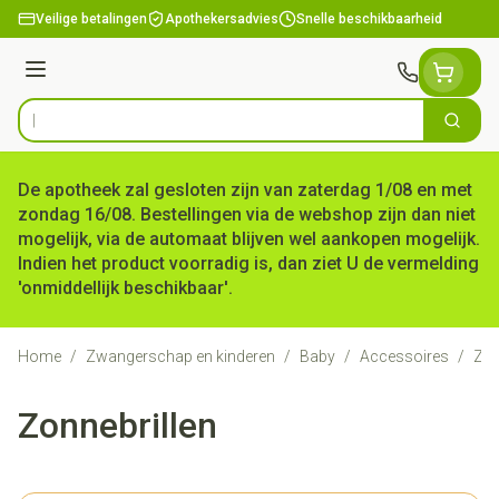
Ga naar de inhoud
Veilige betalingen
Apothekersadvies
Snelle beschikbaarheid
Menu
Zoek
Product, merk, categorie...
De apotheek zal gesloten zijn van zaterdag 1/08 en met
zondag 16/08. Bestellingen via de webshop zijn dan niet
mogelijk, via de automaat blijven wel aankopen mogelijk.
Indien het product voorradig is, dan ziet U de vermelding
'onmiddellijk beschikbaar'.
Home
/
Zwangerschap en kinderen
/
Baby
/
Accessoires
/
Zon
Zonnebrillen