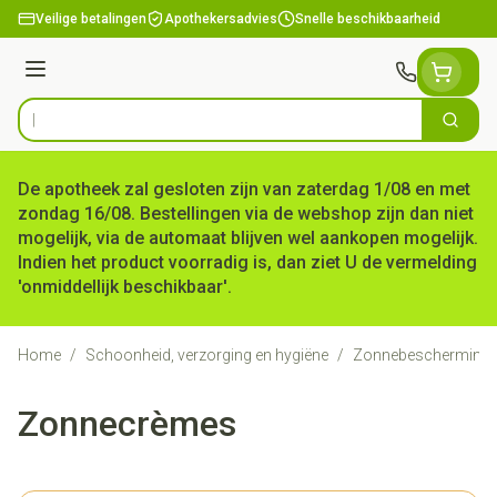
Ga naar de inhoud
Veilige betalingen
Apothekersadvies
Snelle beschikbaarheid
Menu
Zoek
Product, merk, categorie...
De apotheek zal gesloten zijn van zaterdag 1/08 en met
zondag 16/08. Bestellingen via de webshop zijn dan niet
mogelijk, via de automaat blijven wel aankopen mogelijk.
Indien het product voorradig is, dan ziet U de vermelding
'onmiddellijk beschikbaar'.
Home
/
Schoonheid, verzorging en hygiëne
/
Zonnebescherming
Zonnecrèmes