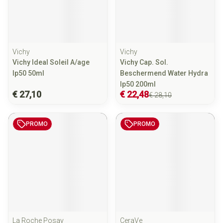
Vichy
Vichy
Vichy Ideal Soleil A/age
Vichy Cap. Sol.
Ip50 50ml
Beschermend Water Hydra
Ip50 200ml
€ 27,10
€ 22,48
€ 28,10
PROMO
PROMO
La Roche Posay
CeraVe