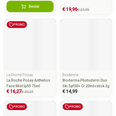
Bestel
€ 19,96
€ 24,95
PROMO
La Roche Posay
Bioderma
La Roche Posay Anthelios
Bioderma Photoderm Duo
Face Mist Ip50 75ml
Ski Spf50+ Cr 20ml+stick 2g
€ 16,27
€ 14,99
€ 20,34
PROMO
PROMO