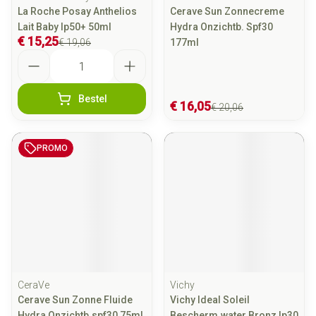
La Roche Posay Anthelios
Cerave Sun Zonnecreme
Lait Baby Ip50+ 50ml
Hydra Onzichtb. Spf30
€ 15,25
€ 19,06
177ml
Aantal
Bestel
€ 16,05
€ 20,06
PROMO
CeraVe
Vichy
Cerave Sun Zonne Fluide
Vichy Ideal Soleil
Hydra Onzichtb.spf30 75ml
Bescherm.water Bronz Ip30