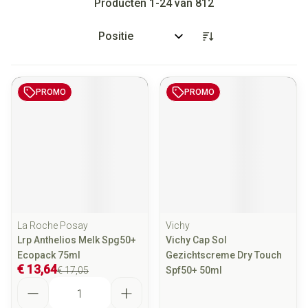
Producten
1
-
24
van
812
Sorteer op:
PROMO
PROMO
La Roche Posay
Vichy
Lrp Anthelios Melk Spg50+
Vichy Cap Sol
Ecopack 75ml
Gezichtscreme Dry Touch
€ 13,64
€ 17,05
Spf50+ 50ml
Aantal