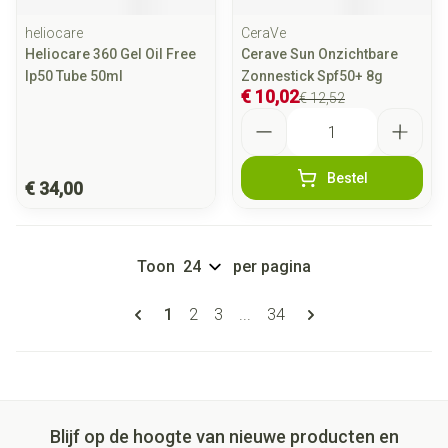
heliocare
CeraVe
Heliocare 360 Gel Oil Free
Cerave Sun Onzichtbare
Ip50 Tube 50ml
Zonnestick Spf50+ 8g
€ 10,02
€ 12,52
Aantal
Bestel
€ 34,00
Toon
per pagina
Pagina's
U lees momenteel pagina
Pagina
Pagina
Pagina
1
2
3
...
34
Blijf op de hoogte van nieuwe producten en