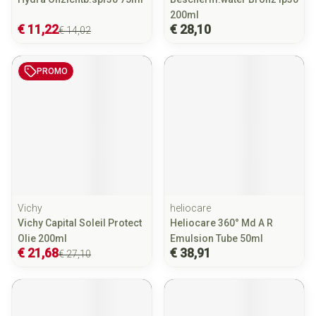
200ml
€ 11,22
€ 28,10
€ 14,02
PROMO
Vichy
heliocare
Vichy Capital Soleil Protect
Heliocare 360° Md A R
Olie 200ml
Emulsion Tube 50ml
€ 21,68
€ 38,91
€ 27,10