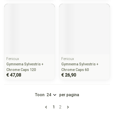
Fenioux
Fenioux
Gymnema Sylvestris +
Gymnema Sylvestris +
Chrome Caps 120
Chrome Caps 60
€ 47,08
€ 26,90
Toon
per pagina
Pagina's
U lees momenteel pagina
Pagina
1
2