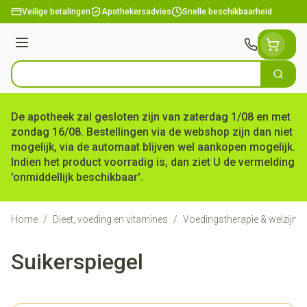
Ga naar de inhoud
Veilige betalingen
Apothekersadvies
Snelle beschikbaarheid
Menu
Zoek
Product, merk, categorie...
De apotheek zal gesloten zijn van zaterdag 1/08 en met
zondag 16/08. Bestellingen via de webshop zijn dan niet
mogelijk, via de automaat blijven wel aankopen mogelijk.
Indien het product voorradig is, dan ziet U de vermelding
'onmiddellijk beschikbaar'.
Home
/
Dieet, voeding en vitamines
/
Voedingstherapie & welzijn
/
Suikerspiegel