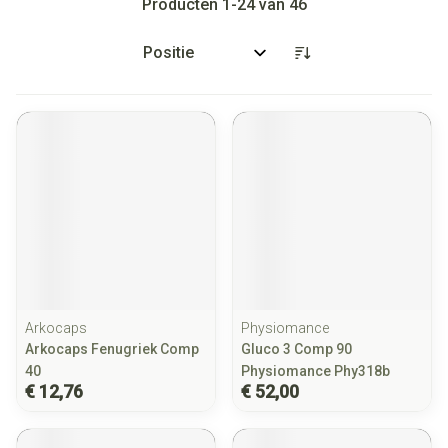
Producten
1
-
24
van
46
Sorteer op:
Arkocaps
Physiomance
Arkocaps Fenugriek Comp
Gluco 3 Comp 90
40
Physiomance Phy318b
€ 12,76
€ 52,00