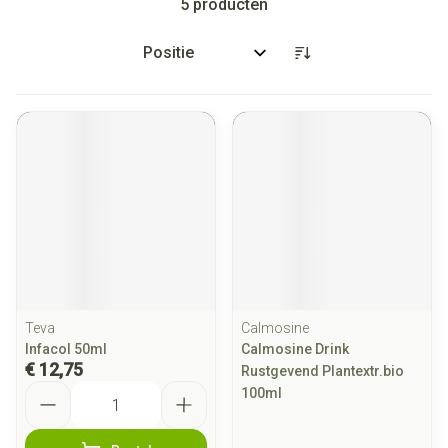
5
producten
Sorteer op:
Teva
Calmosine
Infacol 50ml
Calmosine Drink
€ 12,75
Rustgevend Plantextr.bio
Aantal
100ml