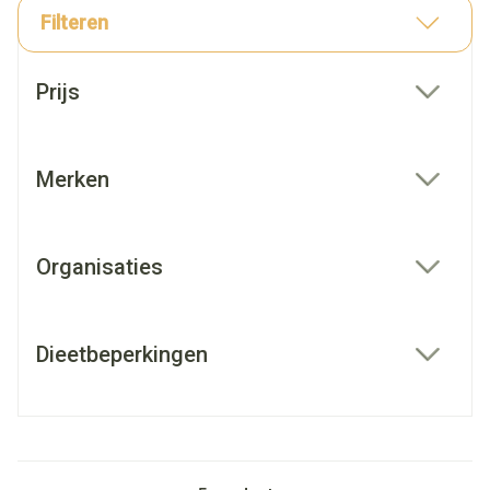
Filteren
Doorgaan naar productlijst
Prijs
filter
Merken
filter
Organisaties
filter
Dieetbeperkingen
filter