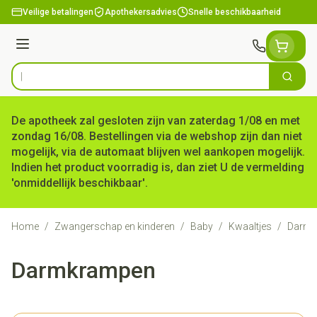
Ga naar de inhoud
Veilige betalingen
Apothekersadvies
Snelle beschikbaarheid
Menu
Zoek
Product, merk, categorie...
De apotheek zal gesloten zijn van zaterdag 1/08 en met
zondag 16/08. Bestellingen via de webshop zijn dan niet
mogelijk, via de automaat blijven wel aankopen mogelijk.
Indien het product voorradig is, dan ziet U de vermelding
'onmiddellijk beschikbaar'.
Home
/
Zwangerschap en kinderen
/
Baby
/
Kwaaltjes
/
Darmk
Darmkrampen