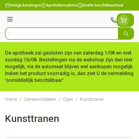
Ga naar de inhoud
Veilige betalingen
Apothekersadvies
Snelle beschikbaarheid
Menu
Zoek
Product, merk, categorie...
De apotheek zal gesloten zijn van zaterdag 1/08 en met
zondag 16/08. Bestellingen via de webshop zijn dan niet
mogelijk, via de automaat blijven wel aankopen mogelijk.
Indien het product voorradig is, dan ziet U de vermelding
'onmiddellijk beschikbaar'.
Home
/
Geneesmiddelen
/
Ogen
/
Kunsttranen
Kunsttranen