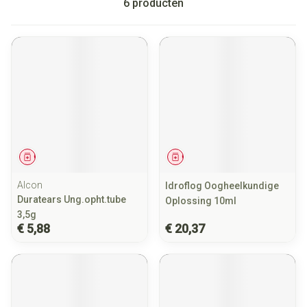
6
producten
Geneesmiddel
Geneesmiddel
Alcon
Idroflog Oogheelkundige
Duratears Ung.opht.tube
Oplossing 10ml
3,5g
€ 5,88
€ 20,37