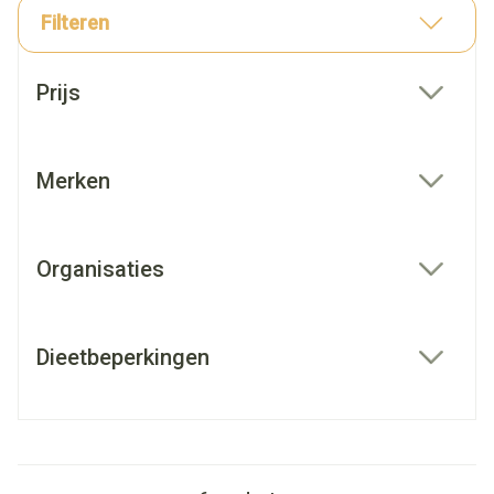
Filteren
Doorgaan naar productlijst
Prijs
filter
Merken
filter
Organisaties
filter
Dieetbeperkingen
filter