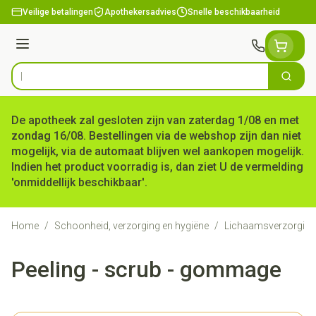
Ga naar de inhoud
Veilige betalingen
Apothekersadvies
Snelle beschikbaarheid
Menu
Zoek
Product, merk, categorie...
De apotheek zal gesloten zijn van zaterdag 1/08 en met
zondag 16/08. Bestellingen via de webshop zijn dan niet
mogelijk, via de automaat blijven wel aankopen mogelijk.
Indien het product voorradig is, dan ziet U de vermelding
'onmiddellijk beschikbaar'.
Home
/
Schoonheid, verzorging en hygiëne
/
Lichaamsverzorging
Peeling - scrub - gommage