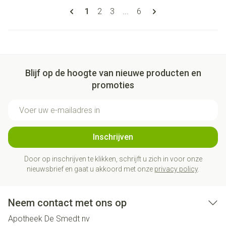
Pagina's
U lees momenteel pagina
Pagina
Pagina
Pagina
1
2
3
...
6
Blijf op de hoogte van nieuwe producten en
promoties
E-mail adres
Inschrijven
Door op inschrijven te klikken, schrijft u zich in voor onze
nieuwsbrief en gaat u akkoord met onze
privacy policy
.
Neem contact met ons op
Apotheek De Smedt nv