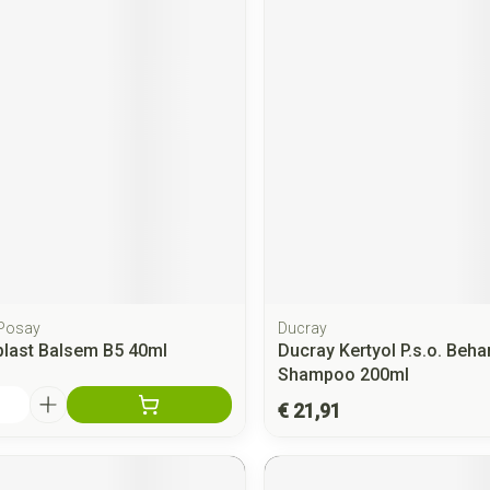
 Posay
Ducray
plast Balsem B5 40ml
Ducray Kertyol P.s.o. Beh
Shampoo 200ml
€ 21,91