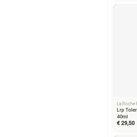
La Roche
Lrp Tole
40ml
€ 29,50