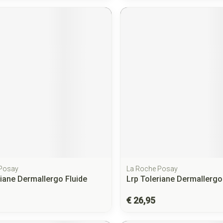
 Posay
La Roche Posay
riane Dermallergo Fluide
Lrp Toleriane Dermallerg
€ 26,95