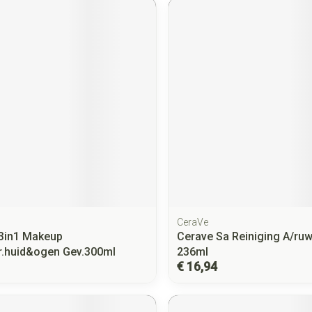
CeraVe
 3in1 Makeup
Cerave Sa Reiniging A/ru
r.huid&ogen Gev.300ml
236ml
€ 16,94