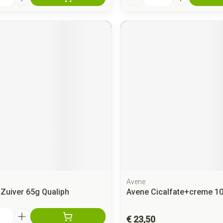
Avene
 Zuiver 65g Qualiph
Avene Cicalfate+creme 1
€ 23,50