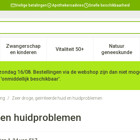
Veilige betalingen
Apothekersadvies
Snelle beschikbaarheid
Zwangerschap
Natuur
Vitaliteit 50+
, verzorging en hygiëne categorie
enu voor Dieet, voeding en vitamines categorie
Toon submenu voor Zwangerschap en kinderen ca
Toon submenu voor Vitaliteit 
Toon subm
en kinderen
geneeskunde
zondag 16/08. Bestellingen via de webshop zijn dan niet mogel
 'onmiddellijk beschikbaar'.
ing
/
Zeer droge, geïrriteerde huid en huidproblemen
d en huidproblemen