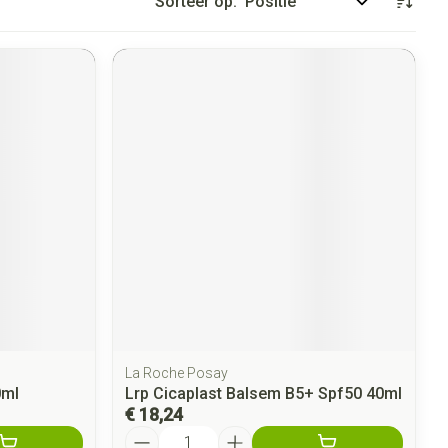
Sorteer op:
La Roche Posay
0ml
Lrp Cicaplast Balsem B5+ Spf50 40ml
€ 18,24
Aantal