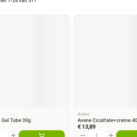
ten
1
-
24
van
517
Avene
t Gel Tube 30g
Avene Cicalfate+creme 4
€ 13,89
Aantal