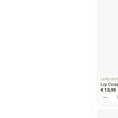
La Roche
Lrp Cica
€ 13,95
Aantal