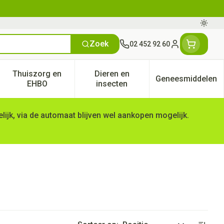
Oversc
Zoek
02 452 92 60
Klant menu
Thuiszorg en
Dieren en
Geneesmiddelen
tegorie
50+ categorie
enu voor Natuur geneeskunde categorie
Toon submenu voor Thuiszorg en EHBO categorie
Toon submenu voor Dieren en 
Toon subm
EHBO
insecten
ijk, via de automaat blijven wel aankopen mogelijk.