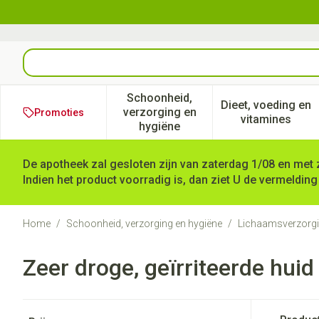
Ga naar de inhoud
Product, merk, categorie...
Schoonheid,
Dieet, voeding en
verzorging en
Promoties
Toon submenu voor Schoonheid
Toon subm
vitamines
hygiëne
De apotheek zal gesloten zijn van zaterdag 1/08 en met 
Indien het product voorradig is, dan ziet U de vermelding
Home
/
Schoonheid, verzorging en hygiëne
/
Lichaamsverzorg
Zeer droge, geïrriteerde hui
Doorgaan naar productlijst