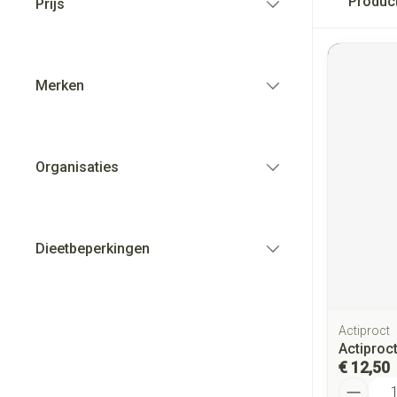
Produc
Prijs
filter
Merken
filter
Organisaties
filter
Dieetbeperkingen
filter
Actiproct
Actiproc
€ 12,50
Aantal