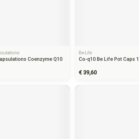
psulations
Be-Life
capsulations Coenzyme Q10
Co-q10 Be Life Pot Caps 
€ 39,60