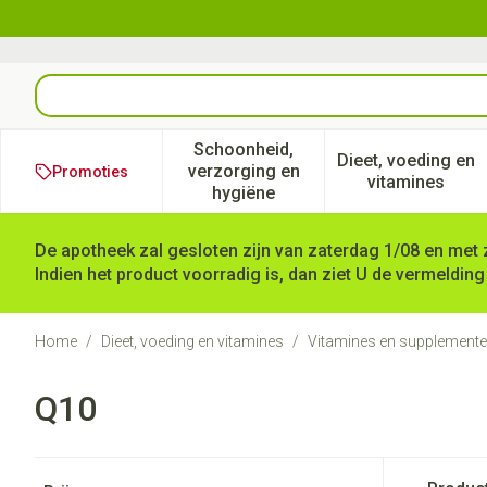
Ga naar de inhoud
Product, merk, categorie...
Schoonheid,
Dieet, voeding en
verzorging en
Promoties
Toon submenu voor Schoonheid
Toon subm
vitamines
hygiëne
De apotheek zal gesloten zijn van zaterdag 1/08 en met 
Indien het product voorradig is, dan ziet U de vermelding
Home
/
Dieet, voeding en vitamines
/
Vitamines en supplement
Q10
Doorgaan naar productlijst