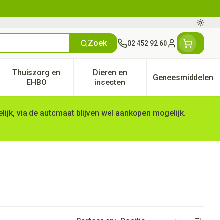
Oversc
Zoek
02 452 92 60
Klant menu
Thuiszorg en
Dieren en
Geneesmiddelen
tegorie
50+ categorie
enu voor Natuur geneeskunde categorie
Toon submenu voor Thuiszorg en EHBO categorie
Toon submenu voor Dieren en 
Toon subm
EHBO
insecten
ijk, via de automaat blijven wel aankopen mogelijk.