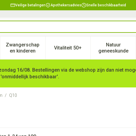
Veilige betalingen
Apothekersadvies
Snelle beschikbaarheid
Zwangerschap
Natuur
Vitaliteit 50+
, verzorging en hygiëne categorie
enu voor Dieet, voeding en vitamines categorie
Toon submenu voor Zwangerschap en kinderen ca
Toon submenu voor Vitaliteit 
Toon subm
en kinderen
geneeskunde
zondag 16/08. Bestellingen via de webshop zijn dan niet mogel
 'onmiddellijk beschikbaar'.
en
/
Q10