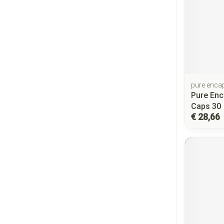
pure enca
Pure En
Caps 30
€ 28,66