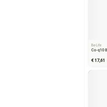
Be-Life
Co-q10 B
€ 17,61