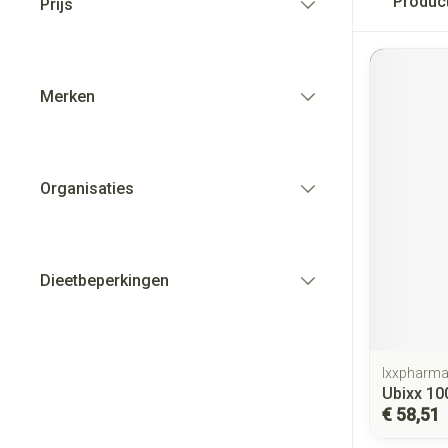
Produc
Prijs
filter
Merken
filter
Organisaties
filter
Dieetbeperkingen
filter
Ixxpharm
Ubixx 10
€ 58,51