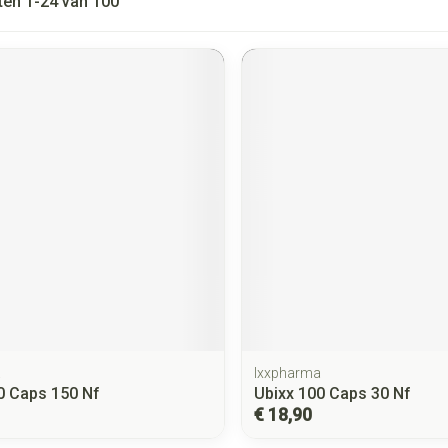
ten
1
-
24
van
100
a
Ixxpharma
0 Caps 150 Nf
Ubixx 100 Caps 30 Nf
€ 18,90