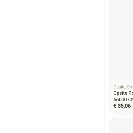
Opsite, S
Opsite P
6600070
€ 35,06