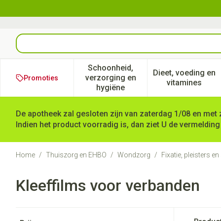
Ga naar de inhoud
Product, merk, categorie...
Schoonheid,
Dieet, voeding en
verzorging en
Promoties
Toon submenu voor Schoonheid
Toon subm
vitamines
hygiëne
De apotheek zal gesloten zijn van zaterdag 1/08 en met 
Indien het product voorradig is, dan ziet U de vermelding
Home
/
Thuiszorg en EHBO
/
Wondzorg
/
Fixatie, pleisters e
Kleeffilms voor verbanden
Doorgaan naar productlijst