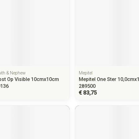
mith & Nephew
Mepitel
ost Op Visible 10cmx10cm
Mepitel One Ster 10,0cmx
0136
289500
€ 83,75