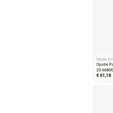
Opsite, S
Opsite P
20 6680
€ 61,18