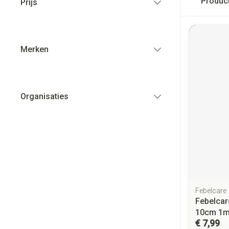
Produc
Prijs
filter
Merken
filter
Organisaties
filter
Febelcare
Febelcar
10cm 1m
€ 7,99