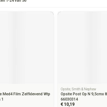
ten
1
-
24
van
56
Opsite, Smith & Nephew
e Med4 Film Zelfklevend Wtp
Opsite Post Op N 9,5cmx 
 1
66030314
€ 10,19