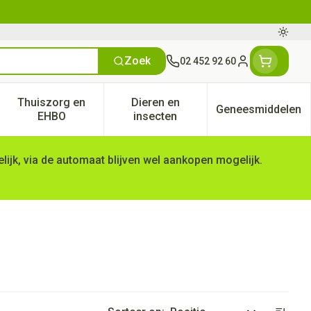
Oversc
Zoek
02 452 92 60
Klant menu
Thuiszorg en
Dieren en
Geneesmiddelen
tegorie
50+ categorie
enu voor Natuur geneeskunde categorie
Toon submenu voor Thuiszorg en EHBO categorie
Toon submenu voor Dieren en 
Toon subm
EHBO
insecten
ijk, via de automaat blijven wel aankopen mogelijk.