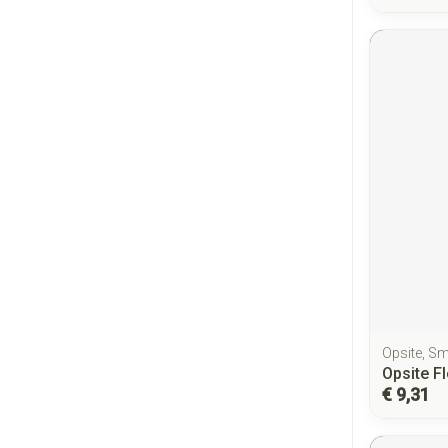
Opsite, S
Opsite F
€ 9,31