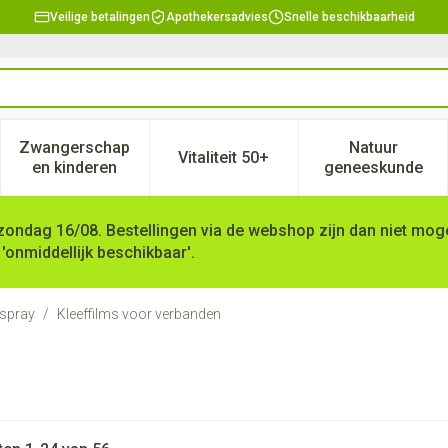
Veilige betalingen
Apothekersadvies
Snelle beschikbaarheid
Zwangerschap
Natuur
Vitaliteit 50+
, verzorging en hygiëne categorie
enu voor Dieet, voeding en vitamines categorie
Toon submenu voor Zwangerschap en kinderen ca
Toon submenu voor Vitaliteit 
Toon subm
en kinderen
geneeskunde
zondag 16/08. Bestellingen via de webshop zijn dan niet mogel
 'onmiddellijk beschikbaar'.
n spray
/
Kleeffilms voor verbanden