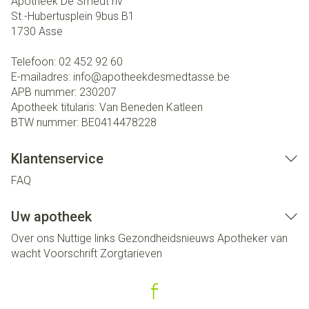
Apotheek De Smedt nv
St.-Hubertusplein 9bus B1
1730
Asse
Telefoon:
02 452 92 60
E-mailadres:
info@
apotheekdesmedtasse.be
APB nummer:
230207
Apotheek titularis:
Van Beneden Katleen
BTW nummer:
BE0414478228
Klantenservice
FAQ
Uw apotheek
Over ons
Nuttige links
Gezondheidsnieuws
Apotheker van
wacht
Voorschrift
Zorgtarieven