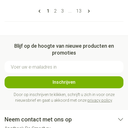
Pagina's
U lees momenteel pagina
Pagina
Pagina
Pagina
1
2
3
...
13
Blijf op de hoogte van nieuwe producten en
promoties
E-mail adres
Inschrijven
Door op inschrijven te klikken, schrijft u zich in voor onze
nieuwsbrief en gaat u akkoord met onze
privacy policy
.
Neem contact met ons op