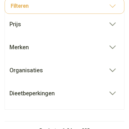
Filteren
Doorgaan naar productlijst
Prijs
filter
Merken
filter
Organisaties
filter
Dieetbeperkingen
filter