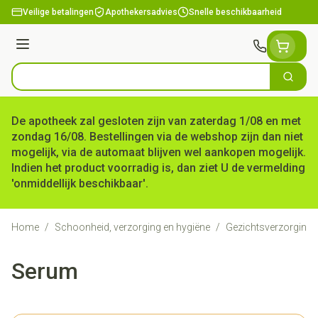
Ga naar de inhoud
Veilige betalingen
Apothekersadvies
Snelle beschikbaarheid
Menu
Zoek
Product, merk, categorie...
De apotheek zal gesloten zijn van zaterdag 1/08 en met
zondag 16/08. Bestellingen via de webshop zijn dan niet
mogelijk, via de automaat blijven wel aankopen mogelijk.
Indien het product voorradig is, dan ziet U de vermelding
'onmiddellijk beschikbaar'.
Home
/
Schoonheid, verzorging en hygiëne
/
Gezichtsverzorging
Serum