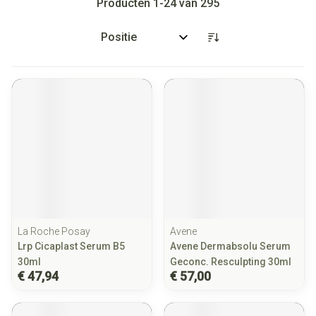
Producten
1
-
24
van
295
Sorteer op:
La Roche Posay
Avene
Lrp Cicaplast Serum B5
Avene Dermabsolu Serum
30ml
Geconc. Resculpting 30ml
€ 47,94
€ 57,00