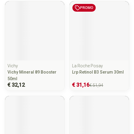
PROMO
Vichy
La Roche Posay
Vichy Mineral 89 Booster
Lrp Retinol B3 Serum 30ml
50ml
€ 32,12
€ 31,16
€ 51,94