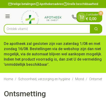
Dia 1 van 1
Ga naar de inhoud
Veilige betalingen
Apothekersadvies
Snelle beschikbaarheid
0
0 artikelen
Menu
€ 0,00
Ontdek
Zoek
Product, merk, categorie...
De apotheek zal gesloten zijn van zaterdag 1/08 en met
zondag 16/08. Bestellingen via de webshop zijn dan niet
mogelijk, via de automaat blijven wel aankopen mogelijk.
Indien het product voorradig is, dan ziet U de vermelding
'onmiddellijk beschikbaar'.
Home
/
Schoonheid, verzorging en hygiëne
/
Mond
/
Ontsmettin
Ontsmetting