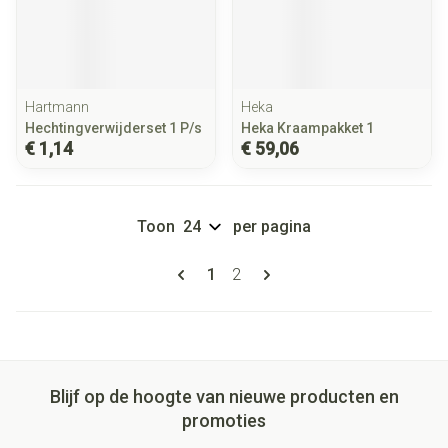
Hartmann
Heka
Hechtingverwijderset 1 P/s
Heka Kraampakket 1
€ 1,14
€ 59,06
Toon
per pagina
Pagina's
U lees momenteel pagina
Pagina
1
2
Blijf op de hoogte van nieuwe producten en
promoties