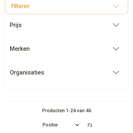
Filteren
Doorgaan naar productlijst
Prijs
filter
Merken
filter
Organisaties
filter
Producten
1
-
24
van
46
Sorteer op: