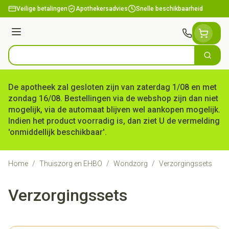
Ga naar de inhoud
Veilige betalingen
Apothekersadvies
Snelle beschikbaarheid
Menu
Zoek
Product, merk, categorie...
De apotheek zal gesloten zijn van zaterdag 1/08 en met
zondag 16/08. Bestellingen via de webshop zijn dan niet
mogelijk, via de automaat blijven wel aankopen mogelijk.
Indien het product voorradig is, dan ziet U de vermelding
'onmiddellijk beschikbaar'.
Home
/
Thuiszorg en EHBO
/
Wondzorg
/
Verzorgingssets
Verzorgingssets