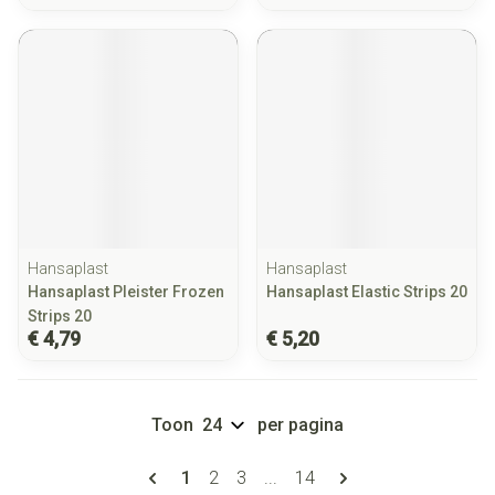
Hansaplast
Hansaplast
Hansaplast Pleister Frozen
Hansaplast Elastic Strips 20
Strips 20
€ 4,79
€ 5,20
Toon
per pagina
Pagina's
U lees momenteel pagina
Pagina
Pagina
Pagina
1
2
3
...
14