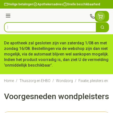
Ga naar de inhoud
Veilige betalingen
Apothekersadvies
Snelle beschikbaarheid
Menu
Zoek
Product, merk, categorie...
De apotheek zal gesloten zijn van zaterdag 1/08 en met
zondag 16/08. Bestellingen via de webshop zijn dan niet
mogelijk, via de automaat blijven wel aankopen mogelijk.
Indien het product voorradig is, dan ziet U de vermelding
'onmiddellijk beschikbaar'.
Home
/
Thuiszorg en EHBO
/
Wondzorg
/
Fixatie, pleisters en s
Voorgesneden wondpleisters