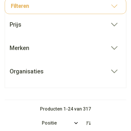
Filteren
Doorgaan naar productlijst
Prijs
filter
Merken
filter
Organisaties
filter
Producten
1
-
24
van
317
Sorteer op: