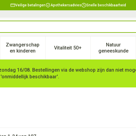
Veilige betalingen
Apothekersadvies
Snelle beschikbaarheid
Zwangerschap
Natuur
Vitaliteit 50+
, verzorging en hygiëne categorie
enu voor Dieet, voeding en vitamines categorie
Toon submenu voor Zwangerschap en kinderen ca
Toon submenu voor Vitaliteit 
Toon subm
en kinderen
geneeskunde
zondag 16/08. Bestellingen via de webshop zijn dan niet mogel
 'onmiddellijk beschikbaar'.