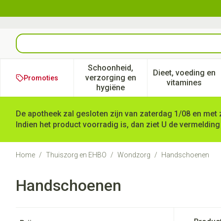
Ga naar de inhoud
Product, merk, categorie...
Schoonheid,
Dieet, voeding en
verzorging en
Promoties
Toon submenu voor Schoonheid
Toon subm
vitamines
hygiëne
De apotheek zal gesloten zijn van zaterdag 1/08 en met 
Indien het product voorradig is, dan ziet U de vermelding
Home
/
Thuiszorg en EHBO
/
Wondzorg
/
Handschoenen
Handschoenen
Doorgaan naar productlijst