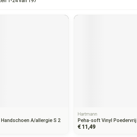
ten
1
-
24
van
197
Hartmann
Handschoen A/allergie S 2
Peha-soft Vinyl Poedervri
€ 11,49