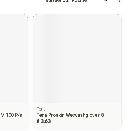
Sorteer op:
Tena
j M 100 P/s
Tena Proskin Wetwashgloves 8
€ 3,63