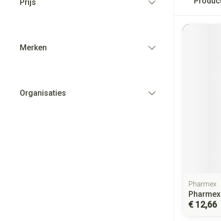
Produc
Prijs
filter
Merken
filter
Organisaties
filter
Pharmex
Pharmex 
€ 12,66