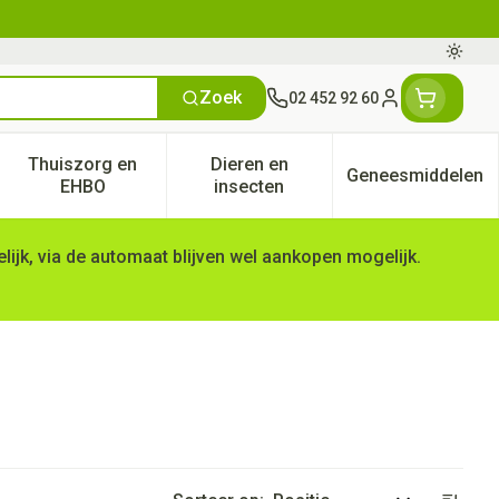
Oversc
Zoek
02 452 92 60
Klant menu
Thuiszorg en
Dieren en
Geneesmiddelen
tegorie
50+ categorie
enu voor Natuur geneeskunde categorie
Toon submenu voor Thuiszorg en EHBO categorie
Toon submenu voor Dieren en 
Toon subm
EHBO
insecten
ijk, via de automaat blijven wel aankopen mogelijk.