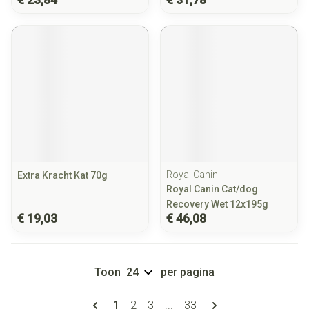
Royal Canin
Extra Kracht Kat 70g
Royal Canin Cat/dog
Recovery Wet 12x195g
€ 19,03
€ 46,08
Toon
per pagina
Pagina's
U lees momenteel pagina
Pagina
Pagina
Pagina
1
2
3
...
33