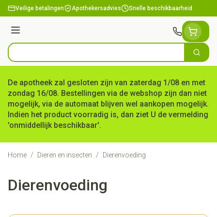
Ga naar de inhoud
Veilige betalingen
Apothekersadvies
Snelle beschikbaarheid
Menu
Zoek
Product, merk, categorie...
De apotheek zal gesloten zijn van zaterdag 1/08 en met
zondag 16/08. Bestellingen via de webshop zijn dan niet
mogelijk, via de automaat blijven wel aankopen mogelijk.
Indien het product voorradig is, dan ziet U de vermelding
'onmiddellijk beschikbaar'.
Home
/
Dieren en insecten
/
Dierenvoeding
Dierenvoeding