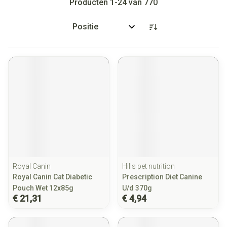
Producten
1
-
24
van
770
Sorteer op:
Royal Canin
Hills pet nutrition
Royal Canin Cat Diabetic
Prescription Diet Canine
Pouch Wet 12x85g
U/d 370g
€ 21,31
€ 4,94