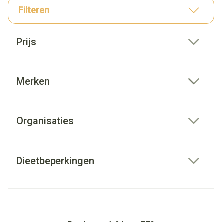
Filteren
Doorgaan naar productlijst
Prijs
filter
Merken
filter
Organisaties
filter
Dieetbeperkingen
filter