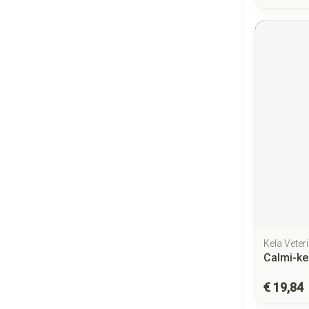
Kela Veter
Calmi-kel
€ 19,84