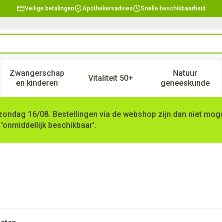
Veilige betalingen
Apothekersadvies
Snelle beschikbaarheid
Zwangerschap
Natuur
Vitaliteit 50+
, verzorging en hygiëne categorie
enu voor Dieet, voeding en vitamines categorie
Toon submenu voor Zwangerschap en kinderen ca
Toon submenu voor Vitaliteit 
Toon subm
en kinderen
geneeskunde
zondag 16/08. Bestellingen via de webshop zijn dan niet mogel
 'onmiddellijk beschikbaar'.