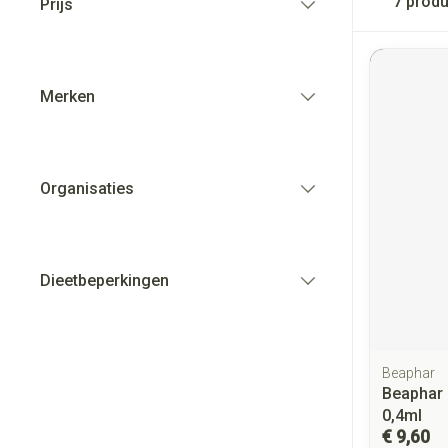
7
produ
Prijs
filter
Merken
filter
Organisaties
filter
Dieetbeperkingen
filter
Beaphar
Beaphar 
0,4ml
€ 9,60