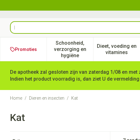
Ga naar de inhoud
Product, merk, categorie...
Schoonheid,
Dieet, voeding en
verzorging en
Promoties
Toon submenu voor Schoonheid
Toon subm
vitamines
hygiëne
De apotheek zal gesloten zijn van zaterdag 1/08 en met 
Indien het product voorradig is, dan ziet U de vermelding
Home
/
Dieren en insecten
/
Kat
Kat
Doorgaan naar productlijst