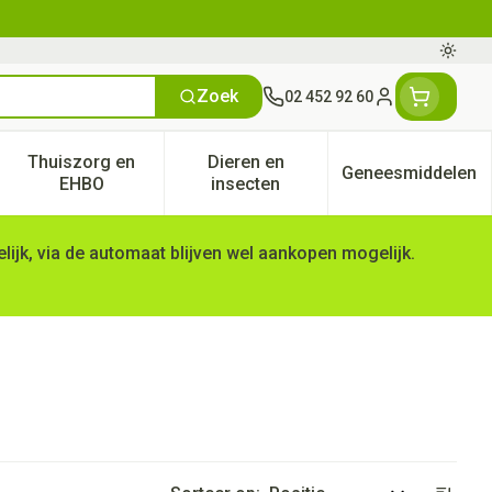
Oversc
Zoek
02 452 92 60
Klant menu
Thuiszorg en
Dieren en
Geneesmiddelen
tegorie
50+ categorie
enu voor Natuur geneeskunde categorie
Toon submenu voor Thuiszorg en EHBO categorie
Toon submenu voor Dieren en 
Toon subm
EHBO
insecten
ijk, via de automaat blijven wel aankopen mogelijk.