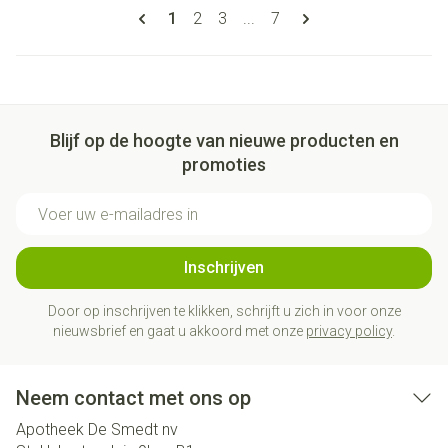
Pagina's
U lees momenteel pagina
Pagina
Pagina
Pagina
1
2
3
...
7
Blijf op de hoogte van nieuwe producten en
promoties
E-mail adres
Inschrijven
Door op inschrijven te klikken, schrijft u zich in voor onze
nieuwsbrief en gaat u akkoord met onze
privacy policy
.
Neem contact met ons op
Apotheek De Smedt nv