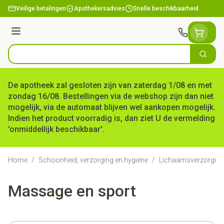
Ga naar de inhoud
Veilige betalingen
Apothekersadvies
Snelle beschikbaarheid
Menu
Zoek
Product, merk, categorie...
De apotheek zal gesloten zijn van zaterdag 1/08 en met
zondag 16/08. Bestellingen via de webshop zijn dan niet
mogelijk, via de automaat blijven wel aankopen mogelijk.
Indien het product voorradig is, dan ziet U de vermelding
'onmiddellijk beschikbaar'.
Home
/
Schoonheid, verzorging en hygiëne
/
Lichaamsverzorging
Massage en sport