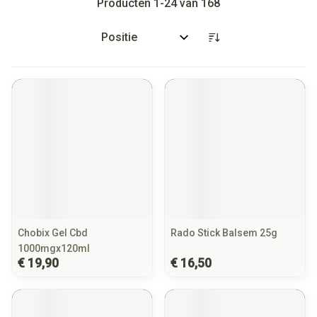
Producten
1
-
24
van
168
Sorteer op:
Chobix Gel Cbd
Rado Stick Balsem 25g
1000mgx120ml
€ 19,90
€ 16,50