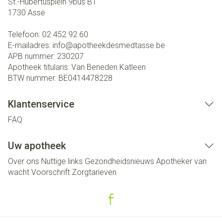
St.-Hubertusplein 9bus B1
1730
Asse
Telefoon:
02 452 92 60
E-mailadres:
info@
apotheekdesmedtasse.be
APB nummer:
230207
Apotheek titularis:
Van Beneden Katleen
BTW nummer:
BE0414478228
Klantenservice
FAQ
Uw apotheek
Over ons
Nuttige links
Gezondheidsnieuws
Apotheker van
wacht
Voorschrift
Zorgtarieven