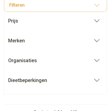
Filteren
Doorgaan naar productlijst
Prijs
filter
Merken
filter
Organisaties
filter
Dieetbeperkingen
filter