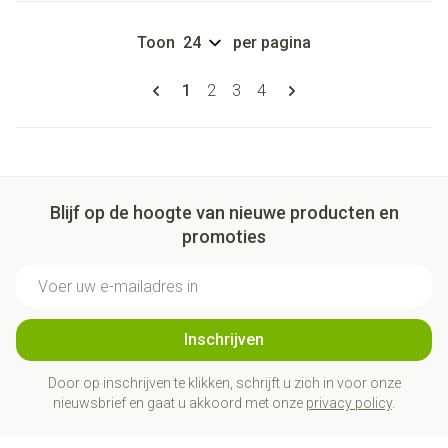
Toon
per pagina
Pagina's
U lees momenteel pagina
Pagina
Pagina
Pagina
1
2
3
4
Blijf op de hoogte van nieuwe producten en
promoties
E-mail adres
Inschrijven
Door op inschrijven te klikken, schrijft u zich in voor onze
nieuwsbrief en gaat u akkoord met onze
privacy policy
.