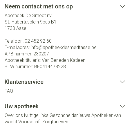
Neem contact met ons op
Apotheek De Smedt nv
St.-Hubertusplein 9bus B1
1730
Asse
Telefoon:
02 452 92 60
E-mailadres:
info@
apotheekdesmedtasse.be
APB nummer:
230207
Apotheek titularis:
Van Beneden Katleen
BTW nummer:
BE0414478228
Klantenservice
FAQ
Uw apotheek
Over ons
Nuttige links
Gezondheidsnieuws
Apotheker van
wacht
Voorschrift
Zorgtarieven