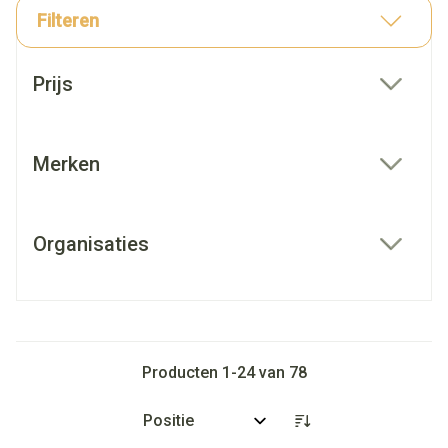
Filteren
Doorgaan naar productlijst
Prijs
filter
Merken
filter
Organisaties
filter
Producten
1
-
24
van
78
Sorteer op: