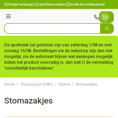
Ga naar de inhoud
Veilige betalingen
Apothekersadvies
Snelle beschikbaarheid
Menu
Zoek
Product, merk, categorie...
De apotheek zal gesloten zijn van zaterdag 1/08 en met
zondag 16/08. Bestellingen via de webshop zijn dan niet
mogelijk, via de automaat blijven wel aankopen mogelijk.
Indien het product voorradig is, dan ziet U de vermelding
'onmiddellijk beschikbaar'.
Home
/
Thuiszorg en EHBO
/
Stoma
/
Stomazakjes
Stomazakjes