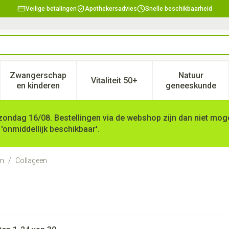
Veilige betalingen
Apothekersadvies
Snelle beschikbaarheid
Zwangerschap
Natuur
Vitaliteit 50+
, verzorging en hygiëne categorie
enu voor Dieet, voeding en vitamines categorie
Toon submenu voor Zwangerschap en kinderen ca
Toon submenu voor Vitaliteit 
Toon subm
en kinderen
geneeskunde
zondag 16/08. Bestellingen via de webshop zijn dan niet mogel
 'onmiddellijk beschikbaar'.
en
/
Collageen