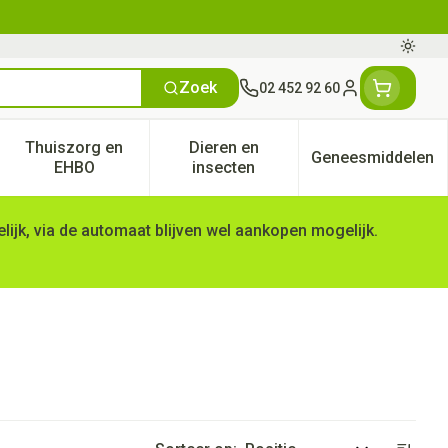
Oversc
Zoek
02 452 92 60
Klant menu
Thuiszorg en
Dieren en
Geneesmiddelen
tegorie
50+ categorie
enu voor Natuur geneeskunde categorie
Toon submenu voor Thuiszorg en EHBO categorie
Toon submenu voor Dieren en 
Toon subm
EHBO
insecten
ijk, via de automaat blijven wel aankopen mogelijk.