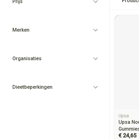
Produc
Prijs
filter
Merken
filter
Organisaties
filter
Dieetbeperkingen
filter
Upsa
Upsa Nou
Gummies
€ 24,65