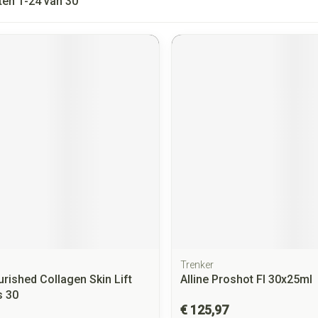
ten
1
-
24
van
30
Trenker
rished Collagen Skin Lift
Alline Proshot Fl 30x25ml
 30
€ 125,97