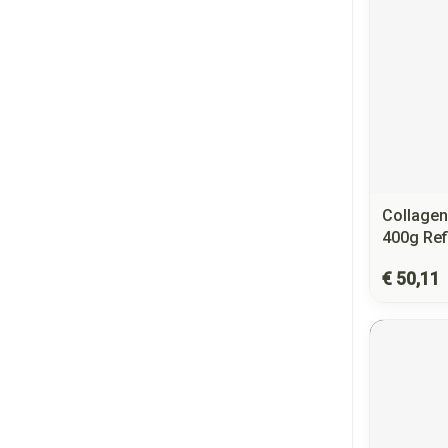
Collagen
400g Refi
€ 50,11