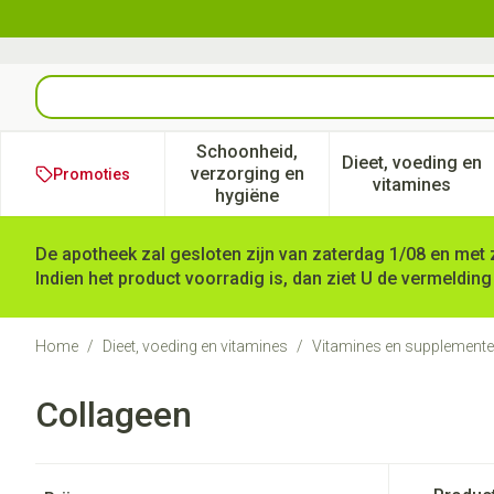
Ga naar de inhoud
Product, merk, categorie...
Schoonheid,
Dieet, voeding en
verzorging en
Promoties
Toon submenu voor Schoonheid
Toon subm
vitamines
hygiëne
De apotheek zal gesloten zijn van zaterdag 1/08 en met 
Indien het product voorradig is, dan ziet U de vermelding
Home
/
Dieet, voeding en vitamines
/
Vitamines en supplement
Collageen
Doorgaan naar productlijst