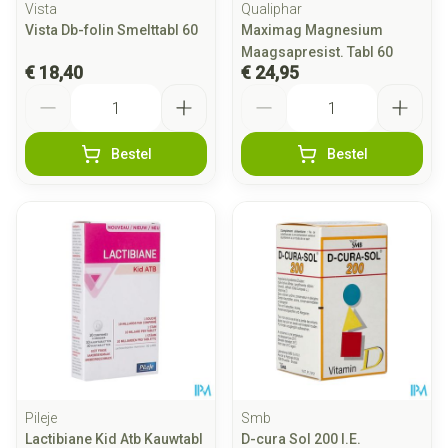
Vista
Qualiphar
Vista Db-folin Smelttabl 60
Maximag Magnesium
Maagsapresist. Tabl 60
€ 18,40
€ 24,95
Aantal
Aantal
Bestel
Bestel
Pileje
Smb
Lactibiane Kid Atb Kauwtabl
D-cura Sol 200 I.E.