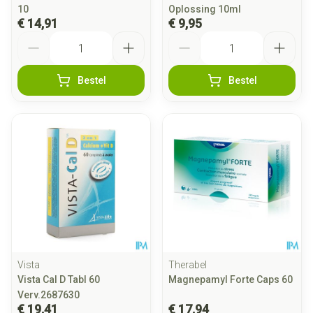
10
Oplossing 10ml
€ 14,91
€ 9,95
Aantal
Aantal
Bestel
Bestel
Vista
Therabel
Vista Cal D Tabl 60
Magnepamyl Forte Caps 60
Verv.2687630
€ 19,41
€ 17,94