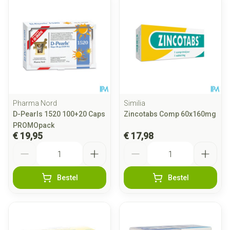
Pharma Nord
Similia
D-Pearls 1520 100+20 Caps
Zincotabs Comp 60x160mg
PROMOpack
€ 19,95
€ 17,98
Aantal
Aantal
Bestel
Bestel