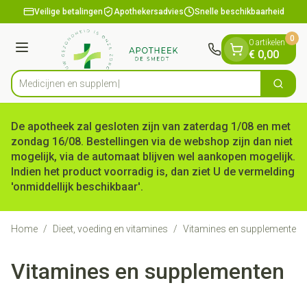
Dia 1 van 1
Ga naar de inhoud
Veilige betalingen
Apothekersadvies
Snelle beschikbaarheid
0
0 artikelen
Menu
€ 0,00
M
Zoek
Product, merk, categorie...
De apotheek zal gesloten zijn van zaterdag 1/08 en met
zondag 16/08. Bestellingen via de webshop zijn dan niet
mogelijk, via de automaat blijven wel aankopen mogelijk.
Indien het product voorradig is, dan ziet U de vermelding
'onmiddellijk beschikbaar'.
Home
/
Dieet, voeding en vitamines
/
Vitamines en supplementen
Vitamines en supplementen