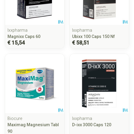
Ixxpharma
Ixxpharma
Magnixx Caps 60
Ubixx 100 Caps 150 Nf
€ 15,54
€ 58,51
Biocure
Ixxpharma
Maximag Magnesium Tabl
D-ixx 3000 Caps 120
90