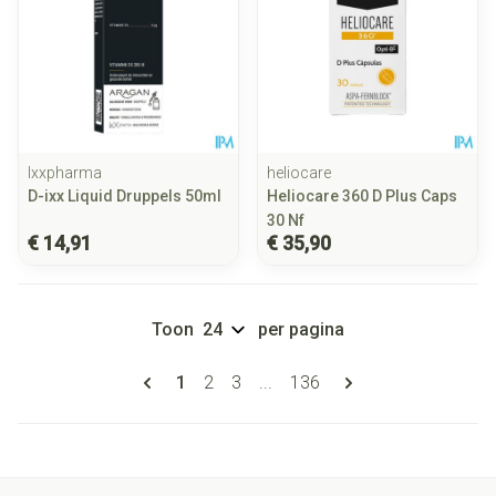
Ixxpharma
heliocare
D-ixx Liquid Druppels 50ml
Heliocare 360 D Plus Caps
30 Nf
€ 14,91
€ 35,90
Toon
per pagina
Pagina's
U lees momenteel pagina
Pagina
Pagina
Pagina
1
2
3
...
136