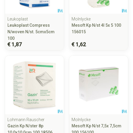
Leukoplast
Molnlycke
Leukoplast Compress
Mesoft Kp N/st 4l 5x 5 100
N/woven N/st. 5cmx5cm
156015
100
€ 1,87
€ 1,62
Lohmann Rauscher
Molnlycke
Gazin Kp N/ster 8p
Mesoft Kp N/st 7,5x 7,5cm
10,0x10,0cm 100 18506
300 156100