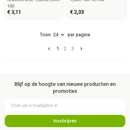
100
€ 3,11
€ 2,33
Toon
per pagina
Pagina's
U lees momenteel pagina
Pagina
Pagina
1
2
3
Blijf op de hoogte van nieuwe producten en
promoties
E-mail adres
Inschrijven