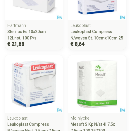
Hartmann
Leukoplast
Sterilux Es 10x20cm
Leukoplast Compress
12l.nst. 100 P/s
N/woven St. 10cmx10cm 25
€ 21,68
€ 8,64
Leukoplast
Molnlycke
Leukoplast Compress
Mesoft S Kp N/st 4l 7,5x
N/woven N/st. 7,5cmx7,5cm
7,5cm 100 157100