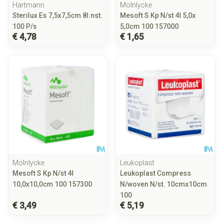
Hartmann
Molnlycke
Sterilux Es 7,5x7,5cm 8l.nst.
Mesoft S Kp N/st 4l 5,0x
100 P/s
5,0cm 100 157000
€ 4,78
€ 1,65
Molnlycke
Leukoplast
Mesoft S Kp N/st 4l
Leukoplast Compress
10,0x10,0cm 100 157300
N/woven N/st. 10cmx10cm
100
€ 3,49
€ 5,19