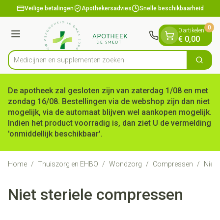
Dia 1 van 1
Ga naar de inhoud
Veilige betalingen
Apothekersadvies
Snelle beschikbaarheid
0
0 artikelen
Menu
€ 0,00
Medicijnen en su
Zoek
Product, merk, categorie...
De apotheek zal gesloten zijn van zaterdag 1/08 en met
zondag 16/08. Bestellingen via de webshop zijn dan niet
mogelijk, via de automaat blijven wel aankopen mogelijk.
Indien het product voorradig is, dan ziet U de vermelding
'onmiddellijk beschikbaar'.
Home
/
Thuiszorg en EHBO
/
Wondzorg
/
Compressen
/
Niet 
Niet steriele compressen