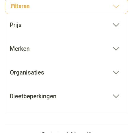
Filteren
Doorgaan naar productlijst
Prijs
filter
Merken
filter
Organisaties
filter
Dieetbeperkingen
filter