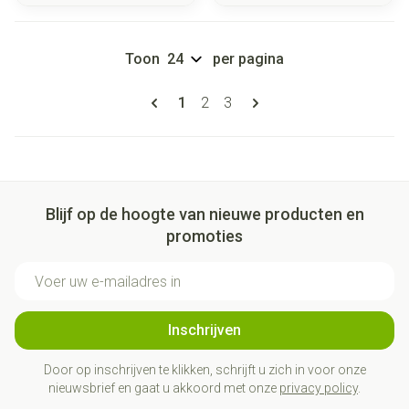
Toon
per pagina
Pagina's
U lees momenteel pagina
Pagina
Pagina
1
2
3
Blijf op de hoogte van nieuwe producten en
promoties
E-mail adres
Inschrijven
Door op inschrijven te klikken, schrijft u zich in voor onze
nieuwsbrief en gaat u akkoord met onze
privacy policy
.