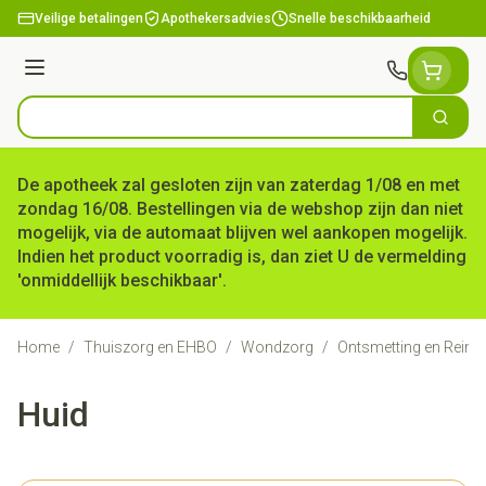
Ga naar de inhoud
Veilige betalingen
Apothekersadvies
Snelle beschikbaarheid
Menu
Zoek
Product, merk, categorie...
De apotheek zal gesloten zijn van zaterdag 1/08 en met
zondag 16/08. Bestellingen via de webshop zijn dan niet
mogelijk, via de automaat blijven wel aankopen mogelijk.
Indien het product voorradig is, dan ziet U de vermelding
'onmiddellijk beschikbaar'.
Home
/
Thuiszorg en EHBO
/
Wondzorg
/
Ontsmetting en Reinig
Huid