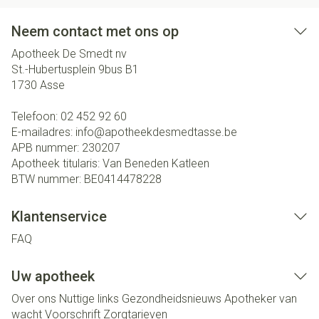
Neem contact met ons op
Apotheek De Smedt nv
St.-Hubertusplein 9bus B1
1730
Asse
Telefoon:
02 452 92 60
E-mailadres:
info@
apotheekdesmedtasse.be
APB nummer:
230207
Apotheek titularis:
Van Beneden Katleen
BTW nummer:
BE0414478228
Klantenservice
FAQ
Uw apotheek
Over ons
Nuttige links
Gezondheidsnieuws
Apotheker van
wacht
Voorschrift
Zorgtarieven