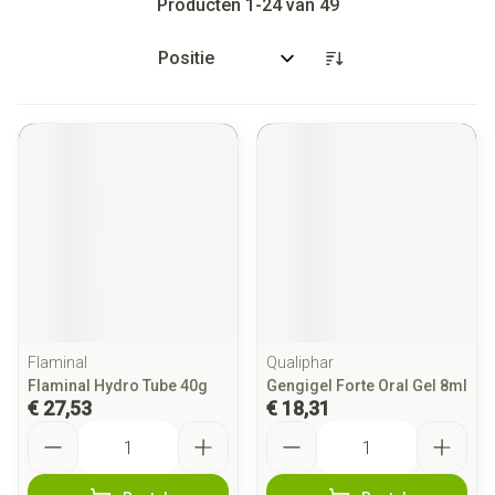
Producten
1
-
24
van
49
Sorteer op:
Flaminal
Qualiphar
Flaminal Hydro Tube 40g
Gengigel Forte Oral Gel 8ml
€ 27,53
€ 18,31
Aantal
Aantal