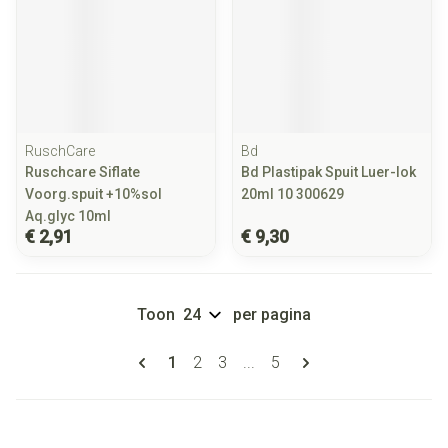
RuschCare
Bd
Ruschcare Siflate
Bd Plastipak Spuit Luer-lok
Voorg.spuit +10%sol
20ml 10 300629
Aq.glyc 10ml
€ 2,91
€ 9,30
Toon
per pagina
Pagina's
U lees momenteel pagina
Pagina
Pagina
Pagina
1
2
3
...
5