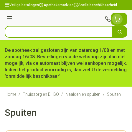
Ga naar de inhoud
Veilige betalingen
Apothekersadvies
Snelle beschikbaarheid
Menu
Zoek
Product, merk, categorie...
De apotheek zal gesloten zijn van zaterdag 1/08 en met
zondag 16/08. Bestellingen via de webshop zijn dan niet
mogelijk, via de automaat blijven wel aankopen mogelijk.
Indien het product voorradig is, dan ziet U de vermelding
'onmiddellijk beschikbaar'.
Home
/
Thuiszorg en EHBO
/
Naalden en spuiten
/
Spuiten
Spuiten