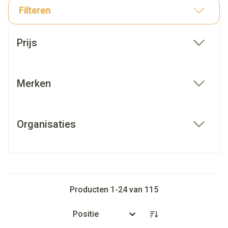
Filteren
Doorgaan naar productlijst
Prijs
filter
Merken
filter
Organisaties
filter
Producten
1
-
24
van
115
Sorteer op: