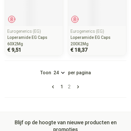
Geneesmiddel
Geneesmiddel
Eurogenerics (EG)
Eurogenerics (EG)
Loperamide EG Caps
Loperamide EG Caps
60X2Mg
200X2Mg
€ 9,51
€ 18,37
Toon
per pagina
Pagina's
U lees momenteel pagina
Pagina
1
2
Blijf op de hoogte van nieuwe producten en
promoties