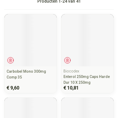
Producten
1
-
24
van
41
Geneesmiddel
Geneesmiddel
Biocodex
Carbobel Mono 300mg
Enterol 250mg Caps Harde
Comp 35
Dur 10 X 250mg
€ 9,60
€ 10,81