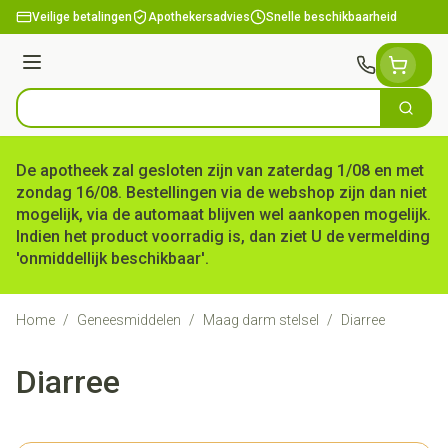
Ga naar de inhoud
Veilige betalingen
Apothekersadvies
Snelle beschikbaarheid
Menu
Zoek
Product, merk, categorie...
De apotheek zal gesloten zijn van zaterdag 1/08 en met
zondag 16/08. Bestellingen via de webshop zijn dan niet
mogelijk, via de automaat blijven wel aankopen mogelijk.
Indien het product voorradig is, dan ziet U de vermelding
'onmiddellijk beschikbaar'.
Home
/
Geneesmiddelen
/
Maag darm stelsel
/
Diarree
Diarree