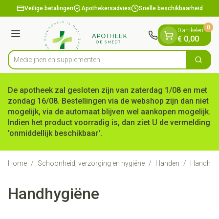
Dia 1 van 1
Ga naar de inhoud
Veilige betalingen
Apothekersadvies
Snelle beschikbaarheid
0
0 artikelen
Menu
€ 0,00
Medicijnen
Zoek
Product, merk, categorie...
De apotheek zal gesloten zijn van zaterdag 1/08 en met
zondag 16/08. Bestellingen via de webshop zijn dan niet
mogelijk, via de automaat blijven wel aankopen mogelijk.
Indien het product voorradig is, dan ziet U de vermelding
'onmiddellijk beschikbaar'.
Home
/
Schoonheid, verzorging en hygiëne
/
Handen
/
Handhyg
Handhygiëne