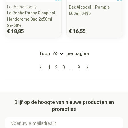
La Roche Posay
Dax Alcogel + Pompje
La Roche Posay Cicaplast
600ml 0496
Handcreme Duo 2x50ml
2e-50%
€ 18,85
€ 16,55
Toon
per pagina
Pagina's
U lees momenteel pagina
Pagina
Pagina
Pagina
1
2
3
...
9
Blijf op de hoogte van nieuwe producten en
promoties
E-mail adres