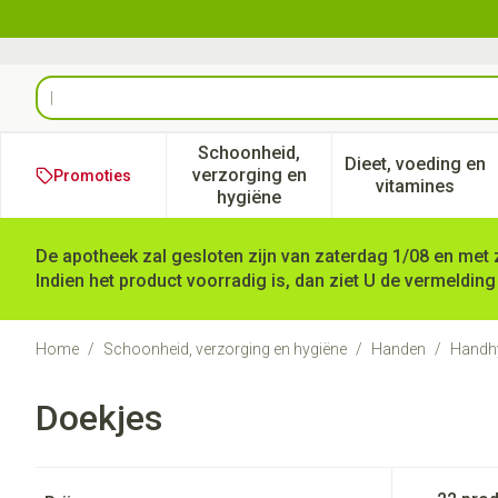
Ga naar de inhoud
Product, merk, categorie...
Schoonheid,
Dieet, voeding en
verzorging en
Promoties
Toon submenu voor Schoonheid
Toon subm
vitamines
hygiëne
De apotheek zal gesloten zijn van zaterdag 1/08 en met 
Indien het product voorradig is, dan ziet U de vermelding
Home
/
Schoonheid, verzorging en hygiëne
/
Handen
/
Handh
Doekjes
Doorgaan naar productlijst