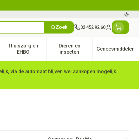
Oversc
Zoek
02 452 92 60
Klant menu
Thuiszorg en
Dieren en
Geneesmiddelen
tegorie
50+ categorie
enu voor Natuur geneeskunde categorie
Toon submenu voor Thuiszorg en EHBO categorie
Toon submenu voor Dieren en 
Toon subm
EHBO
insecten
ijk, via de automaat blijven wel aankopen mogelijk.