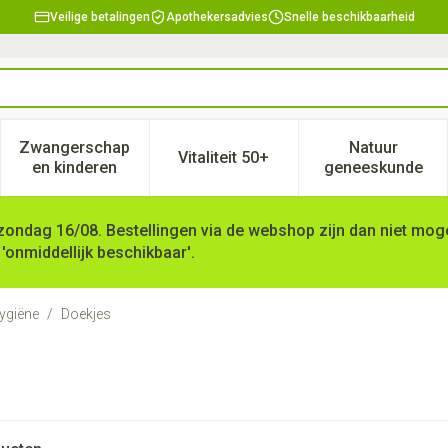
Veilige betalingen
Apothekersadvies
Snelle beschikbaarheid
Zwangerschap
Natuur
Vitaliteit 50+
, verzorging en hygiëne categorie
enu voor Dieet, voeding en vitamines categorie
Toon submenu voor Zwangerschap en kinderen ca
Toon submenu voor Vitaliteit 
Toon subm
en kinderen
geneeskunde
zondag 16/08. Bestellingen via de webshop zijn dan niet mogel
 'onmiddellijk beschikbaar'.
ygiëne
/
Doekjes