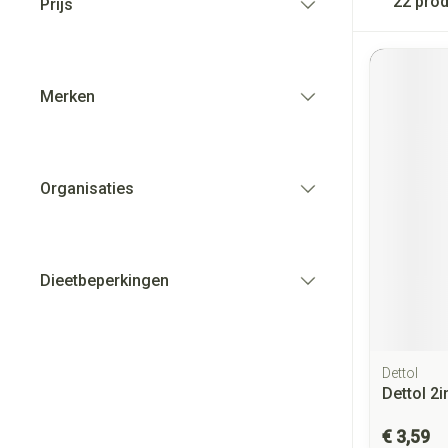
22
prod
Prijs
filter
Merken
filter
Organisaties
filter
Dieetbeperkingen
filter
Dettol
Dettol 2
€ 3,59