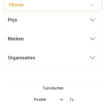
Filteren
Doorgaan naar productlijst
Prijs
filter
Merken
filter
Organisaties
filter
5
producten
Sorteer op: