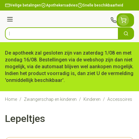
Ga naar de inhoud
Veilige betalingen
Apothekersadvies
Snelle beschikbaarheid
Menu
Zoek
Product, merk, categorie...
De apotheek zal gesloten zijn van zaterdag 1/08 en met
zondag 16/08. Bestellingen via de webshop zijn dan niet
mogelijk, via de automaat blijven wel aankopen mogelijk.
Indien het product voorradig is, dan ziet U de vermelding
'onmiddellijk beschikbaar'.
Home
/
Zwangerschap en kinderen
/
Kinderen
/
Accessoires
/
Lepeltjes