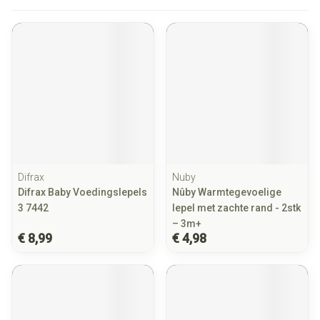
Difrax
Nuby
Difrax Baby Voedingslepels
Nûby Warmtegevoelige
3 7442
lepel met zachte rand - 2stk
– 3m+
€ 8,99
€ 4,98